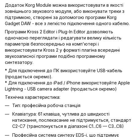
Додаток Korg Module можна використовувати в якості
зовнішнього звукового модуля, або виконувати треки з
підтримкою, створені за допомогою програми Korg
Gadget DAW - все з легкістю підключення одного кабелю.
Програми Kross 2 Editor і Plug-In Editor дозволяють
одночасно переглядати і редагувати велику кількість
параметрів безпосередньо на комп'ютері і
використовувати Kross 2 у форматі плагіна всередині
звукозаписної програми подібно програмному
синтезатору.
* Для підключення до ПК використовуйте USB-кабель
(продається окремо).
* Для підключення до iPad / iPhone використовуйте Apple
Lightning - USB camera adapter (продається окремо)
Технічна характеристика:
Тип: професійна робоча станція
Клавіатура: 61 клавіша, чутлива до швидкості
натискання, послекасание не підтримується, стандарт
C2-C7 (транспонується в діапазоні C1...C6 — C3...C8)
Професійна система синтезу EDS-i, що підтримує