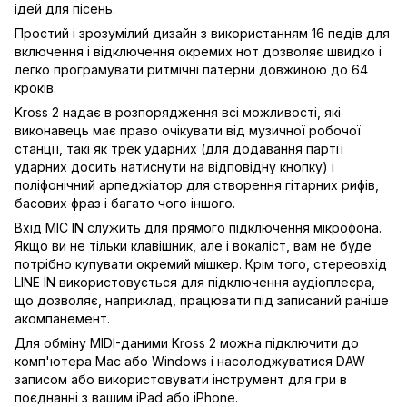
ідей для пісень.
Простий і зрозумілий дизайн з використанням 16 педів для
включення і відключення окремих нот дозволяє швидко і
легко програмувати ритмічні патерни довжиною до 64
кроків.
Kross 2 надає в розпорядження всі можливості, які
виконавець має право очікувати від музичної робочої
станції, такі як трек ударних (для додавання партії
ударних досить натиснути на відповідну кнопку) і
поліфонічний арпеджіатор для створення гітарних рифів,
басових фраз і багато чого іншого.
Вхід MIC IN служить для прямого підключення мікрофона.
Якщо ви не тільки клавішник, але і вокаліст, вам не буде
потрібно купувати окремий мішкер. Крім того, стереовхід
LINE IN використовується для підключення аудіоплеєра,
що дозволяє, наприклад, працювати під записаний раніше
акомпанемент.
Для обміну MIDI-даними Kross 2 можна підключити до
комп'ютера Mac або Windows і насолоджуватися DAW
записом або використовувати інструмент для гри в
поєднанні з вашим iPad або iPhone.