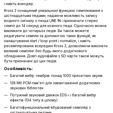
і навіть вокодер.
Kross 2 оснащений унікальною функцією семплювання з
шістнадцятьма педами, надаючи можливість запису
вхідного сигналу з гнізда LINE IN і призначати стерео
семпл до 14 секунд для кожного педа. Одночасно можна
викликати до чотирьох педів. Ви також можете
редагувати семпли за допомогою таких функцій, як
налаштування start / loop point і normalize, і навіть
ресемплірованіе всередині Kross 2, дозволяючи виконати
великий семплінг без будь-якого додаткового
обладнання. Довгі аудіофайли з SD-карти також можуть
бути призначені до цих педів.
Особливість:
Багатий вибір тембрів: понад 1000 пресетних звуків
128 Мб PCM пам'яті для завантаження додаткових
звукових бібліотек
Потужний звуковий движок EDS-i і багатий вибір
ефектів (134 типу в цілому)
Багатофункціональний вбудований семплер з
шістнадцятьма педами