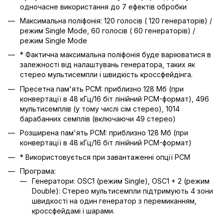
одночасне використання до 7 ефектів обробки
Максимальна поліфонія: 120 голосів ( 120 генераторів) /
режим Single Mode, 60 голосів ( 60 генераторів) /
режим Single Mode
* Фактична максимальна поліфонія буде варіюватися в
залежності від налаштувань генератора, таких як
стерео мультисемпли і швидкість кроссфейдінга.
Пресетна пам'ять PCM: приблизно 128 Мб (при
конвертації в 48 кГц/16 біт лінійний PCM-формат), 496
мультисемплів (у тому числі сім стерео), 1014
барабанних семплів (включаючи 49 стерео)
Розширена пам'ять PCM: приблизно 128 Мб (при
конвертації в 48 кГц/16 біт лінійний PCM-формат)
* Використовується при завантаженні опції PCM
Програма:
Генератори: OSC1 (режим Single), OSC1 + 2 (режим
Double): Стерео мультисемпли підтримують 4 зони
швидкості на один генератор з перемиканням,
кроссфейдамі і шарами.