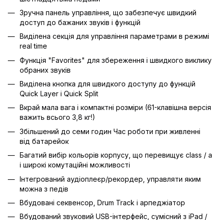
Зручна панель управління, що забезпечує швидкий
доступ до бажаних звуків і функцій
Виділена секція для управління параметрами в режимі
real time
Функція "Favorites" для збереження і швидкого виклику
обраних звуків
Виділена кнопка для швидкого доступу до функцій
Quick Layer і Quick Split
Вкрай мала вага і компактні розміри (61-клавішна версія
важить всього 3,8 кг!)
Збільшений до семи годин Час роботи при живленні
від батарейок
Багатий вибір кольорів корпусу, що перевищує class / a
і широкі комутаційні можливості
Інтегрований аудіоплеєр/рекордер, управляти яким
можна з педів
Вбудовані секвенсор, Drum Track і арпеджіатор
Вбудований звуковий USB-інтерфейс, сумісний з iPad /