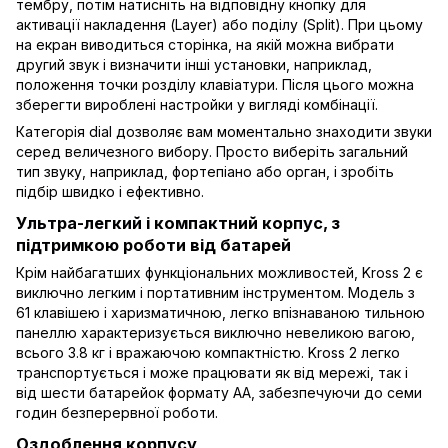
тембру, потім натисніть на відповідну кнопку для
активації накладення (Layer) або поділу (Split). При цьому
на екран виводиться сторінка, на якій можна вибрати
другий звук і визначити інші установки, наприклад,
положення точки розділу клавіатури. Після цього можна
зберегти вироблені настройки у вигляді комбінації.
Категорія dial дозволяє вам моментально знаходити звуки
серед величезного вибору. Просто виберіть загальний
тип звуку, наприклад, фортепіано або орган, і зробіть
підбір швидко і ефективно.
Ультра-легкий і компактний корпус, з
підтримкою роботи від батарей
Крім найбагатших функціональних можливостей, Kross 2 є
виключно легким і портативним інструментом. Модель з
61 клавішею і харизматичною, легко впізнаваною тильною
панеллю характеризується виключно невеликою вагою,
всього 3.8 кг і вражаючою компактністю. Kross 2 легко
транспортується і може працювати як від мережі, так і
від шести батарейок формату АА, забезпечуючи до семи
годин безперервної роботи.
Оздоблення корпусу