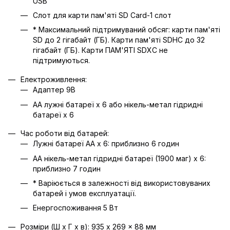
USB
Слот для карти пам'яті SD Card-1 слот
* Максимальний підтримуваний обсяг: карти пам'яті
SD до 2 гігабайт (ГБ). Карти пам'яті SDHC до 32
гігабайт (ГБ). Карти ПАМ'ЯТІ SDXC не
підтримуються.
Електроживлення:
Адаптер 9В
AA лужні батареї x 6 або нікель-метал гідридні
батареї x 6
Час роботи від батарей:
Лужні батареї AA x 6: приблизно 6 годин
AA нікель-метал гідридні батареї (1900 маг) x 6:
приблизно 7 годин
* Варіюється в залежності від використовуваних
батарей і умов експлуатації.
Енергоспоживання 5 Вт
Розміри (Ш x Г x в): 935 x 269 x 88 мм