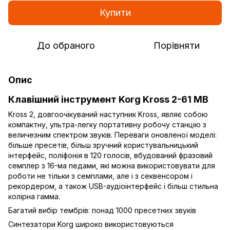
Купити
До обраного
Порівняти
Опис
Клавішний інструмент Korg Kross 2-61 MB
Kross 2, довгоочікуваний наступник Kross, являє собою
компактну, ультра-легку портативну робочу станцію з
величезним спектром звуків. Переваги оновленої моделі:
більше пресетів, більш зручний користувальницький
інтерфейс, поліфонія в 120 голосів, вбудований фразовий
семплер з 16-ма педами, які можна використовувати для
роботи не тільки з семплами, але і з секвенсором і
рекордером, а також USB-аудіоінтерфейс і більш стильна
колірна гамма.
Багатий вибір тембрів: понад 1000 пресетних звуків
Синтезатори Korg широко використовуються