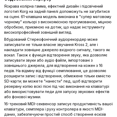
Яскрава колірна гамма, ефектний дизайн і підсвічений
логотип Korg на задній панелі допоможуть не загубитися
на сцені. 61-клавішна модель виконана в "супер матовому
чорному" кольорі з високоякісною прогумованою, міцною
обробкою, приємною на дотик, що надає інструменту
високопрофесійний зовнішній вигляд.
Вбудований Стереофонічний аудіорекордер може
записувати не тільки власне звучання Kross 2, але і
накладати зовнішнє джерело вхідного сигналу, такого як
вокал. Також є функція відтворення звуку, яка дозволяє
записувати звуки або аудіо файли, імпортовані з
зовнішнього джерела, для відтворення на кожен з 16
педів. На відміну від функції семплювання, це дозволяє
розширити запис і відтворення, обмежене тільки ємністю
SD-карти; ви можете "нанести" пед, щоб відтворити
резервну копію всієї пісні під час виконання на клавіатурі
або використовувати педи для запуску звукових ефектів
або фонової музики.
16-трековий MIDI-секвенсор записує продуктивність вашої
клавіатури, семплера і руху контролера в якості MIDI-
даних, забезпечуючи простий спосіб створення ескізів