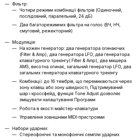
Фільтр:
Чотири режими комбінації фільтрів (Одиночний,
послідовний, паралельний, 24 дБ)
Два багаторежимних фільтра на голос (ВЧ, НЧ,
смуговий, режекторний)
Модуляція:
На кожен генератор: два генератора огинаючих
(Filter & Amp), два генератора LFO, два генератора
клавіатурного трекінгу( Filter & Amp), два мікшера
AMS, висотна огинає, загальний генератор LFO, два
загальних генератора клавіатурного трекінгу
Комбінації: до 16 тембрів, що перемикаються через
зону клавіш або зону швидкості, Підтримуваний
шар і кроссфейд, функція Tone Adjust дозволяє
зміщувати налаштування Програми
Робота в якості майстер-клавіатури
Управління зовнішніми MIDI-пристроями
Набори ударних:
Стереофонічні та монофонічні семпли ударних