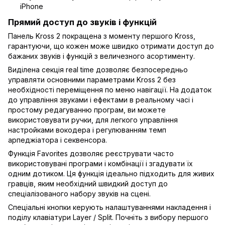
iPhone
Прямий доступ до звуків і функцій
Панель Kross 2 покращена з моменту першого Kross,
гарантуючи, що кожен може швидко отримати доступ до
бажаних звуків і функцій з величезного асортименту.
Виділена секція real time дозволяє безпосередньо
управляти основними параметрами Kross 2 без
необхідності переміщення по меню навігації. На додаток
до управління звуками і ефектами в реальному часі і
простому редагуванню програм, ви можете
використовувати ручки, для легкого управління
настройками вокодера і регулюванням темп
арпеджіатора і секвенсора.
Функція Favorites дозволяє реєструвати часто
використовувані програми і комбінації і згадувати їх
одним дотиком. Ця функція ідеально підходить для живих
гравців, яким необхідний швидкий доступ до
спеціалізованого набору звуків на сцені.
Спеціальні кнопки керують налаштуваннями накладення і
поділу клавіатури Layer / Split. Почніть з вибору першого