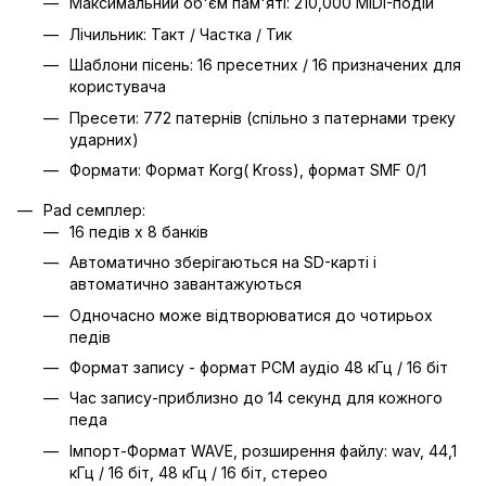
Максимальний об'єм пам'яті: 210,000 MIDI-подій
Лічильник: Такт / Частка / Тик
Шаблони пісень: 16 пресетних / 16 призначених для
користувача
Пресети: 772 патернів (спільно з патернами треку
ударних)
Формати: Формат Korg( Kross), формат SMF 0/1
Pad семплер:
16 педів х 8 банків
Автоматично зберігаються на SD-карті і
автоматично завантажуються
Одночасно може відтворюватися до чотирьох
педів
Формат запису - формат PCM аудіо 48 кГц / 16 біт
Час запису-приблизно до 14 секунд для кожного
педа
Імпорт-Формат WAVE, розширення файлу: wav, 44,1
кГц / 16 біт, 48 кГц / 16 біт, стерео