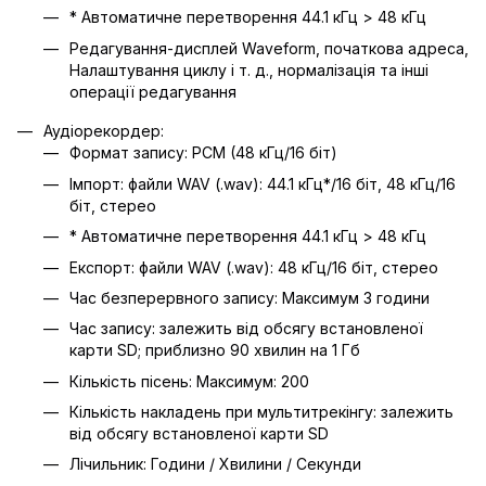
* Автоматичне перетворення 44.1 кГц > 48 кГц
Редагування-дисплей Waveform, початкова адреса,
Налаштування циклу і т. д., нормалізація та інші
операції редагування
Аудіорекордер:
Формат запису: PCM (48 кГц/16 біт)
Імпорт: файли WAV (.wav): 44.1 кГц*/16 біт, 48 кГц/16
біт, стерео
* Автоматичне перетворення 44.1 кГц > 48 кГц
Експорт: файли WAV (.wav): 48 кГц/16 біт, стерео
Час безперервного запису: Максимум 3 години
Час запису: залежить від обсягу встановленої
карти SD; приблизно 90 хвилин на 1 Гб
Кількість пісень: Максимум: 200
Кількість накладень при мультитрекінгу: залежить
від обсягу встановленої карти SD
Лічильник: Години / Хвилини / Секунди