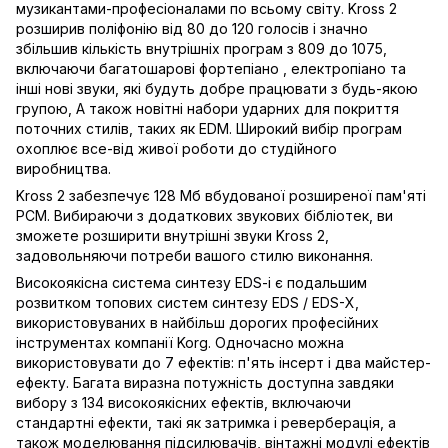
музикантами-професіоналами по всьому світу. Kross 2
розширив поліфонію від 80 до 120 голосів і значно
збільшив кількість внутрішніх програм з 809 до 1075,
включаючи багатошарові фортепіано , електропіано та
інші нові звуки, які будуть добре працювати з будь-якою
групою, А також новітні набори ударних для покриття
поточних стилів, таких як EDM. Широкий вибір програм
охоплює все-від живої роботи до студійного
виробництва.
Kross 2 забезпечує 128 Мб вбудованої розширеної пам'яті
PCM. Вибираючи з додаткових звукових бібліотек, ви
зможете розширити внутрішні звуки Kross 2,
задовольняючи потреби вашого стилю виконання.
Високоякісна система синтезу EDS-i є подальшим
розвитком топових систем синтезу EDS / EDS-X,
використовуваних в найбільш дорогих професійних
інструментах компанії Korg. Одночасно можна
використовувати до 7 ефектів: п'ять інсерт і два майстер-
ефекту. Багата виразна потужність доступна завдяки
вибору з 134 високоякісних ефектів, включаючи
стандартні ефекти, такі як затримка і реверберація, а
також моделювання підсилювачів, вінтажні модулі ефектів