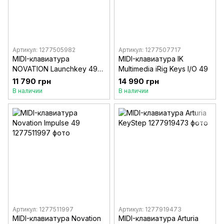
Артикул: 1277505982
Артикул: 1277507717
MIDI-клавиатура
MIDI-клавиатура IK
NOVATION Launchkey 49
Multimedia iRig Keys I/O 49
MK3
11 790 грн
14 990 грн
В наличии
В наличии
Артикул: 1277511997
Артикул: 1277919473
MIDI-клавиатура Novation
MIDI-клавиатура Arturia