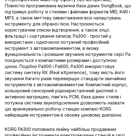
Повністю програмована музична база даних SongBook, що
підтримує роботу зі стилями і файлами форматів MID, KAR і
MP3, а також миттєву завантаження всіх налаштувань
інструменту для обраної пісні. Настроюються
користувачем списки відтворення, а також опції
фільтрації і сортування записів; Pa300 - простий у
використанні і одночасно потужний професійний
інструмент з автоакомпанементом, в якому
функціональність і розкішне звучання інструментів серії Pa
поєднуються з компактними розмірами і доступною
ціною. Подібно Pa900 і Pa600, Pa300 використовує
систему синтезу RX (Real eXperience), тому якість його
звучання багато разів перевершує стандарти звичайних
інструментів з автоакомпанементом. Компактний корпус,
кольоровий сенсорний рідкокристалічний дисплей з
активною матрицею, пам'ять PCM, база даних стилів і
потужна система звукопідсилення дозволяють назвати
цю аранжувальної робочу станцію компанії KORG
найкращим інструментом в своєму ціновому діапазоні.
KORG PA300 поповнила лінійку найбільш продаваних
професійних Інструменти електромузичні станцій в світі