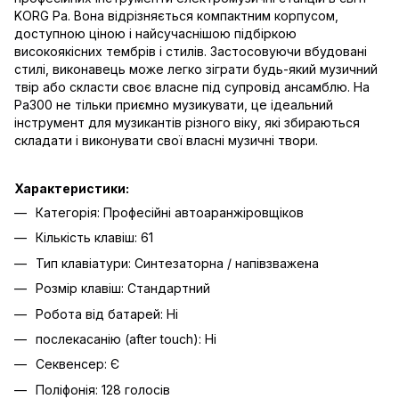
KORG Pa. Вона відрізняється компактним корпусом,
доступною ціною і найсучаснішою підбіркою
високоякісних тембрів і стилів. Застосовуючи вбудовані
стилі, виконавець може легко зіграти будь-який музичний
твір або скласти своє власне під супровід ансамблю. На
Pa300 не тільки приємно музикувати, це ідеальний
інструмент для музикантів різного віку, які збираються
складати і виконувати свої власні музичні твори.
Характеристики:
Категорія: Професійні автоаранжіровщіков
Кількість клавіш: 61
Тип клавіатури: Синтезаторна / напівзважена
Розмір клавіш: Стандартний
Робота від батарей: Ні
послекасанію (after touch): Ні
Секвенсер: Є
Поліфонія: 128 голосів