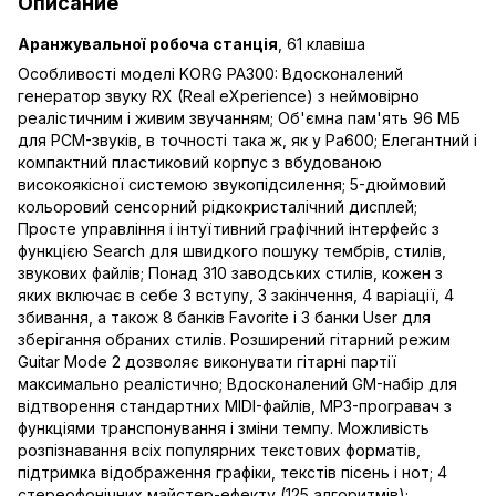
Описание
Аранжувальної робоча станція
, 61 клавіша
Особливості моделі KORG PA300: Вдосконалений
генератор звуку RX (Real eXperience) з неймовірно
реалістичним і живим звучанням; Об'ємна пам'ять 96 МБ
для PCM-звуків, в точності така ж, як у Pa600; Елегантний і
компактний пластиковий корпус з вбудованою
високоякісної системою звукопідсилення; 5-дюймовий
кольоровий сенсорний рідкокристалічний дисплей;
Просте управління і інтуїтивний графічний інтерфейс з
функцією Search для швидкого пошуку тембрів, стилів,
звукових файлів; Понад 310 заводських стилів, кожен з
яких включає в себе 3 вступу, 3 закінчення, 4 варіації, 4
збивання, а також 8 банків Favorite і 3 банки User для
зберігання обраних стилів. Розширений гітарний режим
Guitar Mode 2 дозволяє виконувати гітарні партії
максимально реалістично; Вдосконалений GM-набір для
відтворення стандартних MIDI-файлів, MP3-програвач з
функціями транспонування і зміни темпу. Можливість
розпізнавання всіх популярних текстових форматів,
підтримка відображення графіки, текстів пісень і нот; 4
стереофонічних майстер-ефекту (125 алгоритмів);