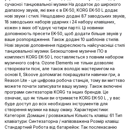
сучасної танцювальної музики На додаток до широкого
діапазону звуків, які вже є в EK-50, KORG EK-50 L додає
нові звуки і стилі. Нещодавно додані 87 заводських звуків,
18 заводських наборів ударних і 24 набору клавішних,
кожен з яких об'єднує чотири партії. Ці новинки
доповнюють пресети EK-50, щоб додати більше звуків у
ваше розпорядження. Також додані 10 шаблонів стилів.
Нові звукові доповнення підкреслюють найсучасніші стилі
танцювальної музики. Безкоштовне музичне ПО в
комплекті KORG EK-50 L поставляється з повним набором
музичного софта. Ozone Elements не тільки дозволяє
створювати пісні, але також володіє мастерингом на
основі ІІ, Skoove допомагає покращувати навички гри, а
Reason Lite - це цифрова робоча станція, тому ви миттєво
можете почати записувати вашу музику. Також включені
програми синтезаторів KORG та інших брендів. Це
означає, що як тільки ви отримаєте KORG EK-50 L , у вас
буде доступ до всіх необхідних інструментів для
створення музики на вашу смаку. Характеристики:
Категорія: Домашні / розважальні Кількість клавіш: 61 Тип
клавіатури: Синтезаторна / напівзважена Розмір клавіш:
Стандартний Робота від батарейок: Так послекасанію