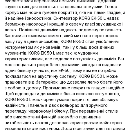
скористалися перевагами великих динаміків, додавши
звуки і стилі для новітньої танцювальної музики. Тепер
корпус має чорне гумове покриття, яке не тільки гладке, а
й надійне і зносостійке. Синтезатор KORG EK-50 L надає
безмежну насолоду і кращий в своєму класі звук швидко і
легко . Поліпшені динаміки надають подвоєну потужність
Завдяки автоакомпанемент, який миттєво перетворює
вашу гру в цілий ансамбль, KORG EK-50 став улюбленим
інструментом як у новачків, так і у більш досвідчених
музикантів. KORG EK-50 L має такі ж чудовими
характеристиками, але подвоює потужність динаміків. Він
має спеціально розроблені динаміки, які здатні видавати
вдвічі більшу гучність, ніж EK-50, тому вам не потрібно
покладатися на акустичну систему. KORG EK-50 L може
працювати від батарейок, що дозволяє легко брати його
з собою в дорогу. Прогумоване покриття гладке і надійне
Щоб відповідати динаміків з більш високою потужністю,
KORG EK-50 L має чорне гумове покриття, яке збільшує
надійність, і панель в двох кольорах для зручного
перегляду: червоному і білому. При перемиканні стилів
або використанні функцій ансамблю підвищена
читабельність панелі дозволяє користувачам майстерно
управляти своїм виступом. Додаткові звуки для підтримки