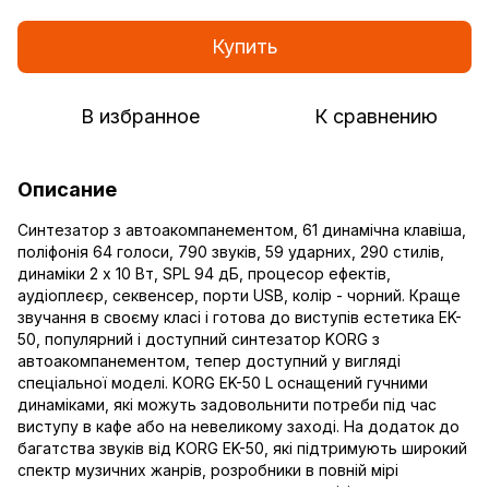
Купить
В избранное
К сравнению
Описание
Cинтезатор з автоакомпанементом, 61 динамічна клавіша,
поліфонія 64 голоси, 790 звуків, 59 ударних, 290 стилів,
динаміки 2 х 10 Вт, SPL 94 дБ, процесор ефектів,
аудіоплеєр, секвенсер, порти USB, колір - чорний. Краще
звучання в своєму класі і готова до виступів естетика EK-
50, популярний і доступний синтезатор KORG з
автоакомпанементом, тепер доступний у вигляді
спеціальної моделі. KORG EK-50 L оснащений гучними
динаміками, які можуть задовольнити потреби під час
виступу в кафе або на невеликому заході. На додаток до
багатства звуків від KORG EK-50, які підтримують широкий
спектр музичних жанрів, розробники в повній мірі