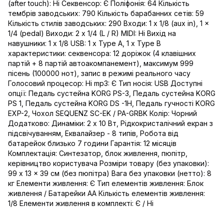
(after touch): Ні Секвенсор: Є Поліфонія: 64 Кількість
тембрів заводських: 790 Кількість барабанних сетів: 59
Кількість стилів заводських: 290 Входи: 1 x 1/8 (aux in), 1 x
1/4 (pedal) Виходи: 2 x 1/4 (L / R) MIDI: Ні Вихід на
навушники: 1 x 1/8 USB: 1 х Type A, 1 х Type B
характеристики: секвенсора: 12 доріжок (4 клавішних
партій + 8 партій автоакомпанемент), максимум 999
пісень (100000 нот), запис в режимі реального часу
Голосовий процесор: Ні mp3: Є Тип носія: USB Доступні
опції: Педаль сустейна KORG PS-3, Педаль сустейна KORG
PS 1, Педаль сустейна KORG DS -1H, Педаль гучності KORG
EXP-2, Чохол SEQUENZ SC-EK / PA-GRBK Колір: Чорний
Додатково: Динаміки: 2 x 10 Вт, Рідкокристалічний екран з
підсвічуванням, Еквалайзер - 8 типів, Робота від
батарейок близько 7 години Гарантія: 12 місяців
Комплектація: Синтезатор, блок живлення, пюпітр,
керівництво користувача Розміри товару (без упаковки):
99 x 13 x 39 см (без пюпітра) Вага без упаковки (нетто): 8
кг Елементи живлення: Є Тип елементів живлення: Блок
живлення / Батарейки AA Кількість елементів живлення:
1/8 Елементи живлення в комплекті: Є / Ні