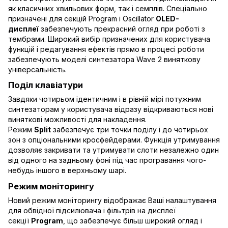
як класичних хвильових форм, так і семплів. Спеціально
призначені для секцій Program і Oscillator
OLED-
дисплеї
забезпечують прекрасний огляд при роботі з
тембрами. Широкий вибір призначених для користувача
функцій і редагування ефектів прямо в процесі роботи
забезпечують моделі синтезатора Wave 2 виняткову
універсальність.
Поділ клавіатури
Завдяки чотирьом ідентичним і в рівній мірі потужним
синтезаторам у користувача відразу відкриваються нові
виняткові можливості для накладення.
Режим
Split
забезпечує три точки поділу і до чотирьох
зон з опціональними кросфейдерами. Функція утримування
дозволяє закривати та утримувати слоти незалежно один
від одного на задньому фоні під час програвання чого-
небудь іншого в верхньому шарі.
Режим моніторингу
Новий режим моніторингу відображає Ваші налаштування
для обвідної підсилювача і фільтрів на дисплеї
секції
Program
, що забезпечує більш широкий огляд і