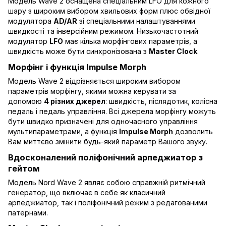
Модель Wave 2 оснащена спеціальним LFO для кожного
шару з широким вибором хвильових форм плюс обвідної
модулятора
AD/AR
зі спеціальними налаштуваннями
швидкості та інверсійним режимом. Низькочастотний
модулятор
LFO
має кілька морфінгових параметрів, а
швидкість може бути синхронізована з
Master Clock
.
Морфінг і функція Impulse Morph
Модель Wave 2 відрізняється широким вибором
параметрів морфінгу, якими можна керувати за
допомою
4 різних джерел
: швидкість, післядотик, колісна
педаль і педаль управління. Всі джерела морфінгу можуть
бути швидко призначені для одночасного управління
мультипараметрами, а функція
Impulse Morph
дозволить
Вам миттєво змінити будь-який параметр Вашого звуку.
Вдосконалений поліфонічний арпеджиатор з
гейтом
Модель Nord Wave 2 являє собою справжній ритмічний
генератор, що включає в себе як класичний
арпеджиатор, так і поліфонічний режим з редагованими
патернами.