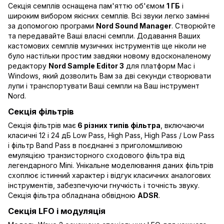
Секція семплів оснащена пам'яттю об'ємом
1 ГБ
і
широким вибором якісних семплів. Всі звуки легко замінні
за допомогою програми
Nord Sound Manager
. Створюйте
та передавайте Ваші власні семпли. Додавання Ваших
кастомових семплів музичних інструментів ще ніколи не
було настільки простим завдяки новому вдосконаленому
редактору
Nord Sample Editor 3
для платформ Mac і
Windows, який дозволить Вам за дві секунди створювати
лупи і транспортувати Ваші семпли на Ваш інструмент
Nord.
Секція фільтрів
Секція фільтрів має
6 різних типів фільтра
, включаючи
класичні 12 і 24 дБ Low Pass, High Pass, High Pass / Low Pass
і фільтр Band Pass в поєднанні з приголомшливою
емуляцією транзисторного сходового фільтра від
легендарного Mini. Унікальне моделювання даних фільтрів
схоплює істинний характер і відгук класичних аналогових
інструментів, забезпечуючи гнучкість і точність звуку.
Секція фільтра обладнана обвідною
ADSR
.
Секція LFO і модуляція