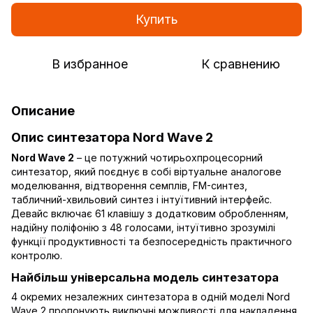
Купить
В избранное
К сравнению
Описание
Опис синтезатора Nord Wave 2
Nord Wave 2
– це потужний чотирьохпроцесорний
синтезатор, який поєднує в собі віртуальне аналогове
моделювання, відтворення семплів, FM-синтез,
табличний-хвильовий синтез і інтуїтивний інтерфейс.
Девайс включає 61 клавішу з додатковим обробленням,
надійну поліфонію з 48 голосами, інтуїтивно зрозумілі
функції продуктивності та безпосередність практичного
контролю.
Найбільш універсальна модель синтезатора
4 окремих незалежних синтезатора в одній моделі Nord
Wave 2 пропонують виключні можливості для накладення