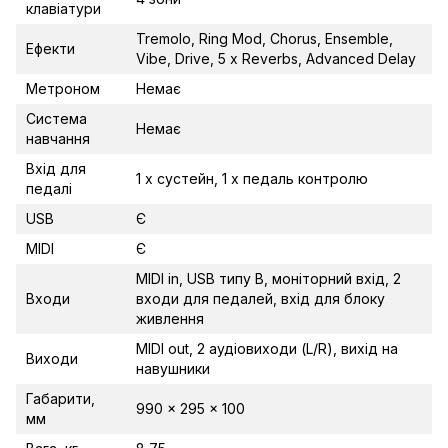
клавіатури
Tremolo, Ring Mod, Chorus, Ensemble,
Ефекти
Vibe, Drive, 5 x Reverbs, Advanced Delay
Метроном
Немає
Система
Немає
навчання
Вхід для
1 x сустейн, 1 x педаль контролю
педалі
USB
Є
MIDI
Є
MIDI in, USB типу B, моніторний вхід, 2
Входи
входи для педалей, вхід для блоку
живлення
MIDI out, 2 аудіовиходи (L/R), вихід на
Виходи
навушники
Габарити,
990 x 295 x 100
мм