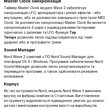
Master Clock синхронізація
Таймер Master Clock моделі Wave 2 забезпечує
синхронізацію LFO, арпеджиатора і різних ефектів – або
внутрішню, або за допомогою зовнішнього пристрою MIDI
Clock. За допомогою синхронізації Master Clock Ви можете
синхронізувати 4 шари з індивідуальними патернами
одночасно з дилеєми та LFO. Функція
Tap
Tempo
дозволяє легко підлаштовуватися під темп
ударних або ж програвати треки.
Sound Manager
Nord Wave 2 сумісний з ПО Nord Sound Manager для
платформ OS X і Windows. Програмне забезпечення Nord
Sound Manager дозволяє легко реорганізовувати та
переміщати програми, а також здійснювати резервне
копіювання.
Корпус
Як і всі інструменти Nord, модель Nord Wave 2 виконана
вручну на фабриці компанії в Стокгольмі. Виготовлення
інструменту відрізняється підвищеною увагою до кожної
деталі і винятковим контролем якості на виробництві