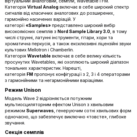
віртуальний аналоговий, семпли, Wavetable і FM.
Категорія
Virtual Analog
включає в себе широкий спектр
сигналів від класичних аналогових до розширених,
гармонійно насичених варіацій. У
категорії
«Samples»
представлено широкий вибір
високоякісних семплів з
Nord Sample Library 3.0
, в тому
числі струнні, латунні інструменти, гітари, хори та
хроматична перкусія, а також ексклюзивні ліцензійні звуки
культових Mellotron і Chamberlin.
Категорія
Wavetable
включає в себе велику кількість
просунутих Wavetables, які охоплюють широкий діапазон
тональних характеристик. Нарешті,
категорія
FM
пропонує конфігурації з 2, 3 і 4 операторами
з гармонійними та негармонійними варіаціями.
Режим Unison
Модель Wave 2 відрізняється потужним
мультиосциляторним ефектом Unison з хвильовим
режимом
Superwaves
, генеруючим сотні хвильових форм
одночасно, що забезпечує виключно «товсте», глибоке
звучання.
Секція семплів