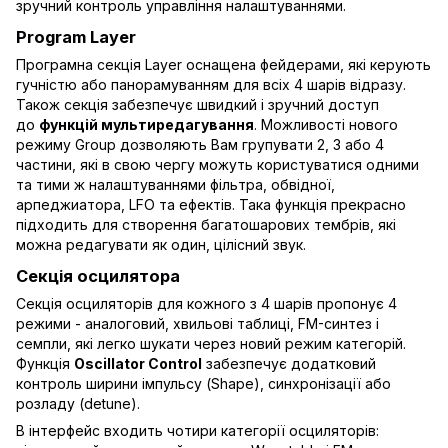
зручний контроль управління налаштуваннями.
Program Layer
Програмна секція Layer оснащена фейдерами, які керують
гучністю або панорамуванням для всіх 4 шарів відразу.
Також секція забезпечує швидкий і зручний доступ
до
функцій мультиредагування
. Можливості нового
режиму Group дозволяють Вам групувати 2, 3 або 4
частини, які в свою чергу можуть користуватися одними
та тими ж налаштуваннями фільтра, обвідної,
арпеджиатора, LFO та ефектів. Така функція прекрасно
підходить для створення багатошарових тембрів, які
можна редагувати як один, цілісний звук.
Секція осцилятора
Секція осциляторів для кожного з 4 шарів пропонує 4
режими - аналоговий, хвильові таблиці, FM-синтез і
семпли, які легко шукати через новий режим категорій.
Функція
Oscillator Control
забезпечує додатковий
контроль ширини імпульсу (Shape), синхронізації або
розладу (detune).
В інтерфейс входить чотири категорії осциляторів: