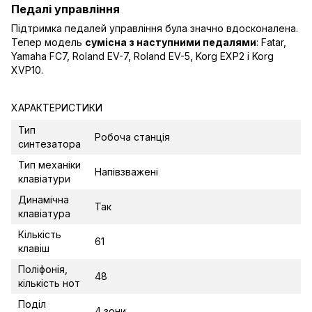
Педалі управління
Підтримка педалей управління була значно вдосконалена.
Тепер модель
сумісна з наступними педалями
: Fatar,
Yamaha FC7, Roland EV-7, Roland EV-5, Korg EXP2 і Korg
XVP10.
ХАРАКТЕРИСТИКИ
Тип
Робоча станція
синтезатора
Тип механіки
Напівзважені
клавіатури
Динамічна
Так
клавіатура
Кількість
61
клавіш
Поліфонія,
48
кількість нот
Поділ
4 зони