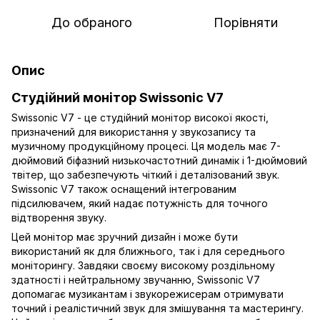
До обраного
Порівняти
Опис
Студійний монітор Swissonic V7
Swissonic V7 - це студійний монітор високої якості,
призначений для використання у звукозапису та
музичному продукційному процесі. Ця модель має 7-
дюймовий біфазний низькочастотний динамік і 1-дюймовий
твітер, що забезпечують чіткий і деталізований звук.
Swissonic V7 також оснащений інтегрованим
підсилювачем, який надає потужність для точного
відтворення звуку.
Цей монітор має зручний дизайн і може бути
використаний як для ближнього, так і для середнього
моніторингу. Завдяки своєму високому роздільному
здатності і нейтральному звучанню, Swissonic V7
допомагає музикантам і звукорежисерам отримувати
точний і реалістичний звук для змішування та мастерингу.