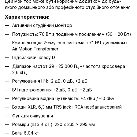
Цей монітор може бути корисним додатком до будь-
якого домашнього або професійного студійного оточення.
Характеристики:
Активний студійний монітор
Потужність: 70 Вт з подвійним посиленням (50 + 20 Вт)
Комплектація: 2-смугова система з 7" НЧ-динаміком і
Air Motion Transformer
Підсилювач класу D
Діапазон частот 39 - 25 000 Гц - частота кросовера
2,6 кГц
Регулювання НЧ: -2 дБ, 0 дБ, +2 дБ
ВЧ підстроювання: -2 дБ, 0 дБ, +2 дБ
Регульована вхідна чутливість: +4 dBu / -10 dBv
Входи: XLR, 6,3 мм TRS jack і RCA незбалансований
Функція очікування
Розміри (Ш x В x Г): 220 x 335 x 295 мм
Вага: 6,04 кг