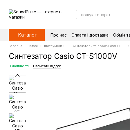
Перейти до основного контенту
Каталог
Про нас
Оплата і доставка
Обмін т
Головна
Клавішні інструменти
Синтезатори та робочі станції
С
Синтезатор Casio CT-S1000V
В наявності
Написати відгук