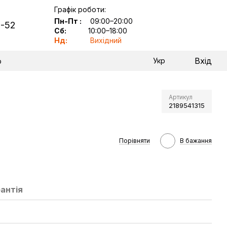
Графік роботи:
Пн-Пт
:
09:00–20:00
2-52
Сб:
10:00–18:00
Нд:
Вихідний
Вхід
Укр
р
Артикул
2189541315
Порівняти
В бажання
антія