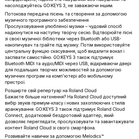
насолоджуйтесь GO:KEYS 3, не заважаючи іншим.
Потокова передача пісень та створення за допомогою
музичного програмного забезпечення
Прослуховування улюбленої музики – чудовий спосіб
надихнутися на наступну творчу сесію. Відтворюйте пісні
зі своєї музичної бібліотеки через Bluetooth або USB-
накопичувач та грайте під музику. Потім використовуйте
центральну функцію скасування, щоб видалити вокал і
заспівати самостійно. GO:KEYS 3 також підтримує
Bluetooth MIDI та аудіо/MIDI через USB, відкриваючи двері
для подальших творчих можливостей за допомогою
музичних програм на комп'ютері або мобільному
пристрої.
Розширте свій репертуар на Roland Cloud
Бажаєте більше натхнення? На Roland Cloud доступний
вибір звуків преміум-класу і нових захоплюючих стилів
аранжування. GO:KEYS 3 також підтримує Roland Cloud
Connect, додатковий бездротовий адаптер, який
дозволяє переглядати, прослуховувати та завантажувати
контент Roland Cloud зі свого смартфона.
Розвивайте навички за допомогою Melodics™