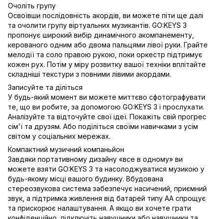
Очоліть групу
Освоївши послідовність акордів, ви можете піти ще далі
та очолити групу віртуальних музикантів. GO:KEYS 3
пропонує широкий вибір динамічного акомпанементу,
керованого одним або двома пальцями лівої руки. Грайте
мелодії та соло правою рукою, поки оркестр підтримує
кожен рух. Потім у міру розвитку вашої техніки вплітайте
складніші текстури з повними лівими акордами.
Записуйте та діліться
У будь-який момент ви можете миттєво сфотографувати
те, що ви робите, за допомогою GO:KEYS 3 і прослухати.
Аналізуйте та відточуйте свої ідеї. Покажіть свій прогрес
сім'ї та друзям. Або поділіться своїми навичками з усім
світом у соціальних мережах.
Компактний музичний компаньйон
Завдяки портативному дизайну «все в одному» ви
можете взяти GO:KEYS 3 та насолоджуватися музикою у
будь-якому місці вашого будинку. Вбудована
стереозвукова система забезпечує насичений, приємний
звук, а підтримка живлення від батарей типу АА спрощує
та прискорює налаштування. А якщо ви хочете грати
конфіденційно, підключіть навушники або навушники та