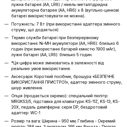
лужна батарея (AA, LR6) / нікель-металгідридна
акумуляторна батарея (AA, HR6) x 8 (вугільно-цинкові
батареї використовувати не можна).
Потужність: 7 Вт (при використанні адаптера змінного
струму, що додається)
Термін служби батареї при безперервному
використанні: Ni-MH акумулятори (AA, HR6): близько 6
годин (при використанні батарей ємністю 1900 мАг),
лужні батареї (AA, LR6): близько 5 годин.
*Ця цифра може змінюватись в залежності від
реальних умов використання.
Аксесуари: Короткий посібник, брошура «БЕЗПЕЧНЕ
ВИКОРИСТАННЯ ПРИСТРОЇ», адаптер змінного струму,
шнур живлення.
Опція (продається окремо): спеціальний пюпітр:
MRGKS3/5, підставка для клавіатури: KS-11Z, KS-13, KS-
20X, педаль демпферна: серія DP, бездротовий
адаптер: WC-1
Розмір та вага: Ширина – 950 мм; Глибина - Окремий
пюпітр: 286 мм, З пюпітром: 395 мм; Висота - Пюпітр,