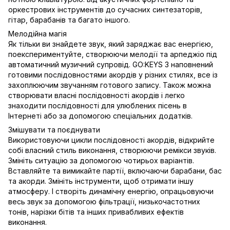
оркестрових інструментів до сучасних синтезаторів,
гітар, барабанів та багато іншого.
Мелодійна магія
Як тільки ви знайдете звук, який заряджає вас енергією,
поекспериментуйте, створюючи мелодії та арпеджіо під
автоматичний музичний супровід. GO:KEYS 3 наповнений
готовими послідовностями акордів у різних стилях, все із
захоплюючим звучанням готового запису. Також можна
створювати власні послідовності акордів і легко
знаходити послідовності для улюблених пісень в
Інтернеті або за допомогою спеціальних додатків.
Змішувати та поєднувати
Використовуючи цикли послідовності акордів, відкрийте
собі власний стиль виконання, створюючи ремікси звуків.
Змініть ситуацію за допомогою чотирьох варіантів.
Вставляйте та вимикайте партії, включаючи барабани, бас
та акорди. Змініть інструменти, щоб отримати іншу
атмосферу. І створіть динамічну енергію, опрацьовуючи
весь звук за допомогою фільтрації, низькочастотних
тонів, нарізки бітів та інших привабливих ефектів
виконання.