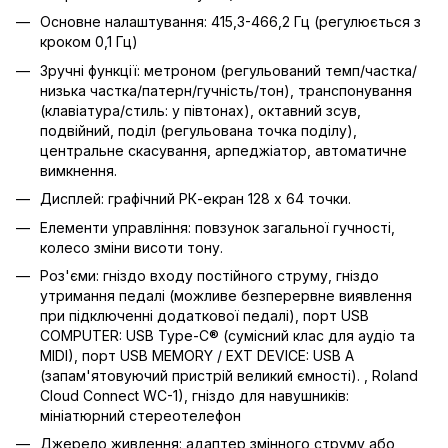
Основне налаштування: 415,3-466,2 Гц (регулюється з
кроком 0,1 Гц)
Зручні функції: метроном (регульований темп/частка/
низька частка/патерн/гучність/тон), транспонування
(клавіатура/стиль: у півтонах), октавний зсув,
подвійний, поділ (регульована точка поділу),
центральне скасування, арпеджіатор, автоматичне
вимкнення.
Дисплей: графічний РК-екран 128 x 64 точки.
Елементи управління: повзунок загальної гучності,
колесо зміни висоти тону.
Роз'єми: гніздо входу постійного струму, гніздо
утримання педалі (можливе безперервне виявлення
при підключенні додаткової педалі), порт USB
COMPUTER: USB Type-C® (сумісний клас для аудіо та
MIDI), порт USB MEMORY / EXT DEVICE: USB A
(запам'ятовуючий пристрій великий ємності). , Roland
Cloud Connect WC-1), гніздо для навушників:
мініатюрний стереотелефон
Джерело живлення: адаптер змінного струму або