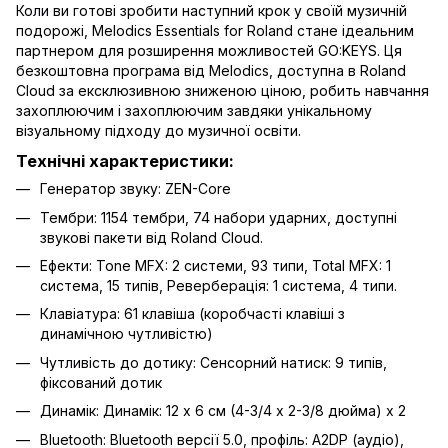
Коли ви готові зробити наступний крок у своїй музичній
подорожі, Melodics Essentials for Roland стане ідеальним
партнером для розширення можливостей GO:KEYS. Ця
безкоштовна програма від Melodics, доступна в Roland
Cloud за ексклюзивною зниженою ціною, робить навчання
захоплюючим і захоплюючим завдяки унікальному
візуальному підходу до музичної освіти.
Технічні характеристики:
Генератор звуку: ZEN-Core
Тембри: 1154 тембри, 74 набори ударних, доступні
звукові пакети від Roland Cloud.
Ефекти: Tone MFX: 2 системи, 93 типи, Total MFX: 1
система, 15 типів, Реверберація: 1 система, 4 типи.
Клавіатура: 61 клавіша (коробчасті клавіші з
динамічною чутливістю)
Чутливість до дотику: Сенсорний натиск: 9 типів,
фіксований дотик
Динамік: Динамік: 12 х 6 см (4-3/4 х 2-3/8 дюйма) х 2
Bluetooth: Bluetooth версії 5.0, профіль: A2DP (аудіо),