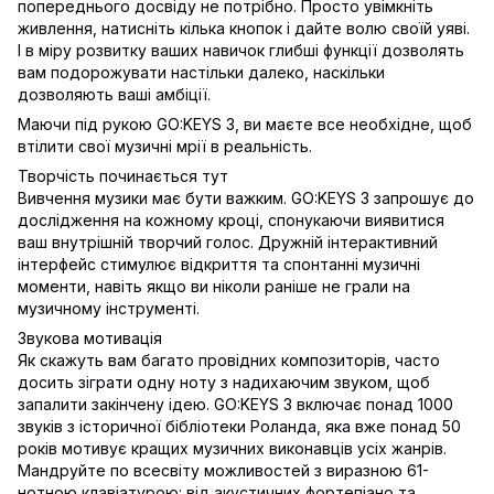
попереднього досвіду не потрібно. Просто увімкніть
живлення, натисніть кілька кнопок і дайте волю своїй уяві.
І в міру розвитку ваших навичок глибші функції дозволять
вам подорожувати настільки далеко, наскільки
дозволяють ваші амбіції.
Маючи під рукою GO:KEYS 3, ви маєте все необхідне, щоб
втілити свої музичні мрії в реальність.
Творчість починається тут
Вивчення музики має бути важким. GO:KEYS 3 запрошує до
дослідження на кожному кроці, спонукаючи виявитися
ваш внутрішній творчий голос. Дружній інтерактивний
інтерфейс стимулює відкриття та спонтанні музичні
моменти, навіть якщо ви ніколи раніше не грали на
музичному інструменті.
Звукова мотивація
Як скажуть вам багато провідних композиторів, часто
досить зіграти одну ноту з надихаючим звуком, щоб
запалити закінчену ідею. GO:KEYS 3 включає понад 1000
звуків з історичної бібліотеки Роланда, яка вже понад 50
років мотивує кращих музичних виконавців усіх жанрів.
Мандруйте по всесвіту можливостей з виразною 61-
нотною клавіатурою: від акустичних фортепіано та