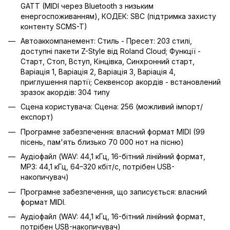
GATT (MIDI через Bluetooth з низьким
енергоспоживанням), КОДЕК: SBC (підтримка захисту
контенту SCMS-T)
Автоаккомпанемент: Стиль - Пресет: 203 стилі,
доступні пакети Z-Style від Roland Cloud; Функції -
Старт, Стоп, Вступ, Кінцівка, Синхронний старт,
Варіація 1, Варіація 2, Варіація 3, Варіація 4,
приглушення партії; Секвенсор акордів - встановлений
зразок акордів: 304 типу
Сцена користувача: Сцена: 256 (можливий імпорт/
експорт)
Програмне забезпечення: власний формат MIDI (99
пісень, пам'ять близько 70 000 нот на пісню)
Аудіофайл (WAV: 44,1 кГц, 16-бітний лінійний формат,
MP3: 44,1 кГц, 64–320 кбіт/с, потрібен USB-
накопичувач)
Програмне забезпечення, що записується: власний
формат MIDI.
Аудіофайл (WAV: 44,1 кГц, 16-бітний лінійний формат,
потрібен USB-накопичувач)