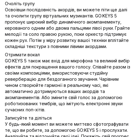
Очоліть групу
Освоївши послідовність акордів, ви можете піти ще далі
та очолити групу віртуальних музикантів. GO:KEYS 5
пропонує широкий вибір динамічного акомпанементу,
керованого одним або двома пальцями лівої руки. Грайте
мелодії та соло правою рукою, поки оркестр підтримує
кожен рух. Потім у міру розвитку вашої техніки вплітайте
складніші текстури з повними лівими акордами.
Отримати вокал
GO:KEYS 5 також має вхід для мікрофона та великий вибір
ефектів для покращення вашого голосу. Співайте разом із
своїми композиціями, використовуючи студійну
реверберацію для бездоганного звучання. Чарівним
чином створюйте гармонії в реальному часі, які
автоматично дотримуються ваших акордів та
акомпанементів. Або зміните свій голос за допомогою
роботизованих тембрів, що імітують електронні звуки
сучасних поп-хітів.
Записуйте та діліться
У будь-який момент ви можете миттєво сфотографувати
те, що ви робите, за допомогою GO:KEYS 5 і прослухати.
Аналізуйте та відточуйте свої ідеї. Покажіть свій прогрес