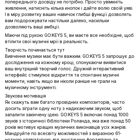
попереднього досвіду не потрібно. Просто увімкніть
живлення, натисніть кілька кнопок і дайте волю своїй уяві.
І в міру розвитку ваших навичок глибші функції дозволять
вам подорожувати настільки далеко, наскільки
дозволяють ваші амбіції.
Маючи під рукою GO:KEYS 5, ви маєте все необхідне, щоб
втілити свої музичні мрії в реальність.
Творчість починається тут
Вивчення музики має бути важким. GO:KEYS 5 запрошує до
дослідження на кожному кроці, спонукаючи виявитися
ваш внутрішній творчий голос. Дружній інтерактивний
інтерфейс стимулює відкриття та спонтанні музичні
моменти, навіть якщо ви ніколи раніше не грали на
музичному інструменті.
Звукова мотивація
Як скажуть вам багато провідних композиторів, часто
досить зіграти одну ноту з надихаючим звуком, щоб
запалити закінчену ідею. GO:KEYS 5 включає понад 1000
звуків з історичної бібліотеки Роланда, яка вже понад 50
років мотивує кращих музичних виконавців усіх жанрів.
Мандруйте по всесвіту можливостей з виразною 61-
нотною клавіатурою: від акустичних фортепіано та