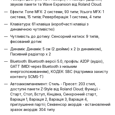
звукові пакети та Wave Expansion від Roland Cloud.
Ефекти: Tone MFX: 2 системи, 93 типи; Усього MFX: 1
система, 15 типів; Реверберація: 1 система, 4 типи
Клавіатура: 61 клавіша (коробчасті клавіші з
динамічною чутливістю)
Чутливість до дотику: Сенсорний натиск: 9 типів,
фіксований дотик
Динамік: Динамік: 5 см (2 дюйми) x 2 (з динаміком),
Пасивний радіатор x 2
Bluetooth: Bluetooth версії 5.0, профіль: A2DP (аудіо),
GATT (MIDI через Bluetooth з низьким
енергоспоживанням), КОДЕК: SBC (підтримка захисту
контенту SCMS-T)
Автоаккомпанемент: Стиль - Пресет: 203 стилі,
доступні пакети Z-Style від Roland Cloud; Функції -
Старт, Стоп, Вступ, Кінцівка, Синхронний старт,
Варіація 1, Варіація 2, Варіація 3, Варіація 4,
приглушення партії; Секвенсор акордів - встановлений
зразок акордів: 304 типу