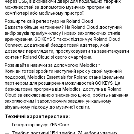
через USB, відкриваючи двері для подальших творчих
можливостей за допомогою музичних програм на
комп'ютері або мобільному пристрої.
Розширте свій репертуар на Roland Cloud
Бажаєте більше натхнення? На Roland Cloud доступний
вибір звуків преміум-класу і нових захоплюючих стилів
аранжування. GO:KEYS 5 також підтримує Roland Cloud
Connect, додатковий бездротовий адаптер, який
дозволяє переглядати, прослуховувати та завантажувати
контент Roland Cloud зі свого смартфона.
Розвивайте навички за допомогою Melodics™
Коли ви готові зробити наступний крок у своїй музичній
подорожі, Melodics Essentials for Roland стане ідеальним
партнером для розширення можливостей GO:KEYS. Ця
безкоштовна програма від Melodics, доступна в Roland
Cloud за ексклюзивною зниженою ціною, робить навчання
захоплюючим і захоплюючим завдяки унікальному
візуальному підходу до музичної освіти.
Технічні характеристики:
Генератор звуку: ZEN-Core
Тембри: доступні 1154 тембри, 74 набори ударних,