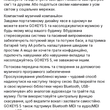
сім'ї та друзям. Або поділіться своїми навичками з усім
світом у соціальних мережах.
Компактний музичний компаньйон
Завдяки портативному дизайну «все в одному» ви
можете взяти GO:KEYS 5 та насолоджуватися музикою у
будь-якому місці вашого будинку. Вбудована
стереозвукова система та пасивний випромінювач
забезпечують потужний звук та потужні баси, а підтримка
батарей типу АА робить налаштування швидким та
простим. А якщо ви хочете грати конфіденційно,
підключіть навушники або навушники-вкладиші та
насолоджуйтесь GO:KEYS 5, не заважаючи іншим.
Потокова передача пісень та створення за допомогою
музичного програмного забезпечення
Прослуховування улюбленої музики – чудовий спосіб
надихнутися на наступну творчу сесію. Відтворюйте пісні
зі своєї музичної бібліотеки через Bluetooth, USB-
накопичувач або аналогові аудіовходи та грайте під
музику. Потім використовуйте центральну функцію
скасування, щоб видалити вокал і заспівати самостійно.
GO:KEYS 5 також підтримує Bluetooth MIDI та аудіо/MIDI