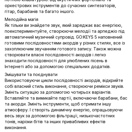
оркестрових інструментів до сучасних синтезаторів,
гітар, барабанів та багато іншого.
Мелодійна магія
Як тільки ви знайдете звук, який заряджає вас енергією,
поекспериментуйте, створюючи мелодії та арпеджіо під
автоматичний музичний супровід. GO:KEYS 5 наповнений
готовими послідовностями акордів у різних стилях, все із
захоплюючим звучанням готового запису. Також можна
створювати власні послідовності акордів і легко
знаходити послідовності для улюблених пісень в
Інтернеті або за допомогою спеціальних додатків.
Змішувати та поєднувати
Використовуючи цикли послідовності акордів, відкрийте
собі власний стиль виконання, створюючи ремікси звуків.
Змініть ситуацію за допомогою чотирьох варіантів.
Вставляйте та вимикайте партії, включаючи барабани, бас
та акорди. Змініть інструменти, щоб отримати іншу
атмосферу. І створіть динамічну енергію, опрацьовуючи
весь звук за допомогою фільтрації, низькочастотних
тонів, нарізки бітів та інших привабливих ефектів
виконання.