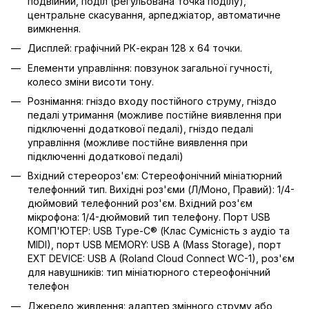
подвійний, поділ (регульована точка поділу),
центральне скасування, арпеджіатор, автоматичне
вимкнення.
Дисплей: графічний РК-екран 128 x 64 точки.
Елементи управління: повзунок загальної гучності,
колесо зміни висоти тону.
Рознімання: гніздо входу постійного струму, гніздо
педалі утримання (можливе постійне виявлення при
підключенні додаткової педалі), гніздо педалі
управління (можливе постійне виявлення при
підключенні додаткової педалі)
Вхідний стереороз'єм: Стереофонічний мініатюрний
телефонний тип. Вихідні роз'єми (Л/Моно, Правий): 1/4-
дюймовий телефонний роз'єм. Вхідний роз'єм
мікрофона: 1/4-дюймовий тип телефону. Порт USB
КОМП'ЮТЕР: USB Type-C® (Клас Сумісність з аудіо та
MIDI), порт USB MEMORY: USB A (Mass Storage), порт
EXT DEVICE: USB A (Roland Cloud Connect WC-1), роз'єм
для навушників: тип мініатюрного стереофонічний
телефон
Джерело живлення: адаптер змінного струму або