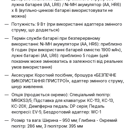
лужна батарея (AA, LR6) / Ni-MH акумулятор (AA, HR6)
x 8 (вугільно-цинкові батареї використовувати не
можна)
Потужність: 9 Вт (при використанні адаптера змінного
струму, що додається)
Термін служби батареї при безперервному
використанні: Ni-MH акумулятори (AA, HR6): приблизно
6 годин (при використанні батарей ємністю 1900 мАч),
лужні батареї (AA, LR6): приблизно 5 годин (цей
показник може змінюватись в залежності від реальних
умов використання)
Аксесуари: Короткий посібник, брошура «БЕЗПЕЧНЕ
ВИКОРИСТАННЯ ПРИСТРОЇ», адаптер змінного струму,
шнур живлення.
Опція (продається окремо): Спеціальний пюпітр:
MRGKS3/5; Підставка для клавіатури: КС-11З, КС-13,
КС-20Х; Демпферна педаль: DP серія; Педаль
експресії: EV-5; Бездротовий адаптер: WC-1
Розмір та вага: Ширина – 950 мм; Глибина - Окремий
пюпітр: 286 мм, З пюпітром: 395 мм