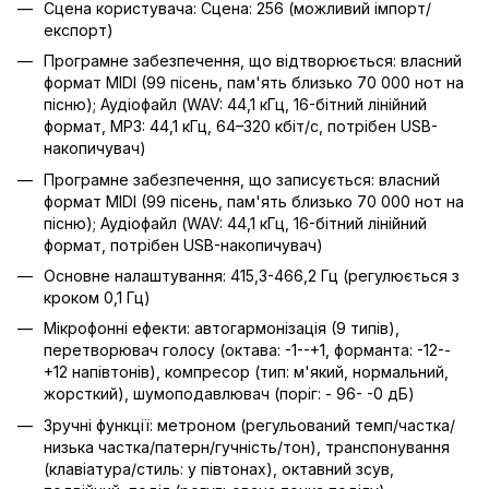
Сцена користувача: Сцена: 256 (можливий імпорт/
експорт)
Програмне забезпечення, що відтворюється: власний
формат MIDI (99 пісень, пам'ять близько 70 000 нот на
пісню); Аудіофайл (WAV: 44,1 кГц, 16-бітний лінійний
формат, MP3: 44,1 кГц, 64–320 кбіт/с, потрібен USB-
накопичувач)
Програмне забезпечення, що записується: власний
формат MIDI (99 пісень, пам'ять близько 70 000 нот на
пісню); Аудіофайл (WAV: 44,1 кГц, 16-бітний лінійний
формат, потрібен USB-накопичувач)
Основне налаштування: 415,3-466,2 Гц (регулюється з
кроком 0,1 Гц)
Мікрофонні ефекти: автогармонізація (9 типів),
перетворювач голосу (октава: -1--+1, форманта: -12--
+12 напівтонів), компресор (тип: м'який, нормальний,
жорсткий), шумоподавлювач (поріг: - 96- -0 дБ)
Зручні функції: метроном (регульований темп/частка/
низька частка/патерн/гучність/тон), транспонування
(клавіатура/стиль: у півтонах), октавний зсув,