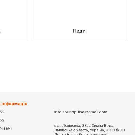
х
Педи
 інформація
-52
info.soundpulse@gmail.com
-52
вул. Львівська, 38, с.Зимна Вода,
и вам?
Львівська область, Україна, 81110 ФОП
Леньо Назар Володимирович