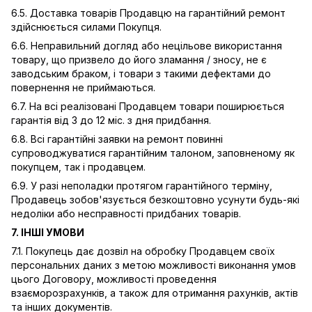
6.5. Доставка товарів Продавцю на гарантійний ремонт
здійснюється силами Покупця.
6.6. Неправильний догляд або нецільове використання
товару, що призвело до його зламання / зносу, не є
заводським браком, і товари з такими дефектами до
повернення не приймаються.
6.7. На всі реалізовані Продавцем товари поширюється
гарантія від 3 до 12 міс. з дня придбання.
6.8. Всі гарантійні заявки на ремонт повинні
супроводжуватися гарантійним талоном, заповненому як
покупцем, так і продавцем.
6.9. У разі неполадки протягом гарантійного терміну,
Продавець зобов'язується безкоштовно усунути будь-які
недоліки або несправності придбаних товарів.
7. ІНШІ УМОВИ
7.1. Покупець дає дозвіл на обробку Продавцем своїх
персональних даних з метою можливості виконання умов
цього Договору, можливості проведення
взаєморозрахунків, а також для отримання рахунків, актів
та інших документів.