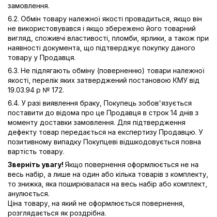
замовлення.
6.2. Обмін товару належної якості провадиться, якщо він
не використовувався і якщо збережено його товарний
вигляд, споживчі властивості, пломби, ярлики, а також при
наявності документа, що підтверджує покупку даного
товару у Продавця.
6.3. Не підлягають обміну (поверненню) товари належної
якості, перелік яких затверджений постановою КМУ від
19.03.94 р № 172.
6.4. У разі виявлення браку, Покупець зобов'язується
поставити до відома про це Продавця в строк 14 днів з
моменту доставки замовлення. Для підтвердження
дефекту товар передається на експертизу Продавцю. У
позитивному випадку Покупцеві відшкодовується повна
вартість товару.
Зверніть увагу!
Якщо повернення оформлюється не на
весь набір, а лише на один або кілька товарів з комплекту,
то знижка, яка поширювалася на весь набір або комплект,
анулюється.
Ціна товару, на який не оформлюється повернення,
розглядається як роздрібна.