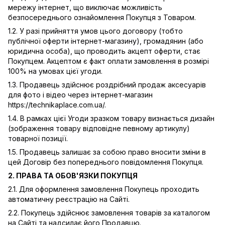
мережу інтернет, що виключає можливість
безпосереднього ознайомлення Покупця з Товаром.
1.2. У разі прийняття умов цього договору (тобто
публічної оферти інтернет-магазину), громадянин (або
юридична особа), що проводить акцепт оферти, стає
Покупцем. Акцептом є факт оплати замовлення в розмірі
100% на умовах цієї угоди.
1.3. Продавець здійснює роздрібний продаж аксесуарів
для фото і відео через інтернет-магазин
https://technikaplace.com.ua/.
1.4. В рамках цієї Угоди зразком товару визнається дизайн
(зображення товару відповідне певному артикулу)
товарної позиції.
1.5. Продавець залишає за собою право вносити зміни в
цей Договір без попереднього повідомлення Покупця.
2. ПРАВА ТА ОБОВ'ЯЗКИ ПОКУПЦЯ
2.1. Для оформлення замовлення Покупець проходить
автоматичну реєстрацію на Сайті.
2.2. Покупець здійснює замовлення товарів за каталогом
на Сайті та надсилає його Продавцю.