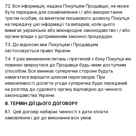
7.2. Вся інформація, надана Покупцем Продавцю, не може
бути передана для ознайомлення і / або використання
третім особам, за винятком письмового дозволу Покупця
на передачу цієї інформації та випадків, коли цього
вимагає українське або міжнародне законодавство і / або
органи влади з дотриманням законної процедури.
7.3. До відносин між Покупцем і Продавцем
застосовується право України.
7.4. У разі виникнення питань і претензій з боку Покупця він
повинен звернутися до Продавця будь-яким доступним
способом. Все виникає суперечки сторони будуть
намагатися вирішити шляхом переговорів. При
неможливості досягти угоди суперечка буде переданий
на розгляд до судового органу відповідно до чинного
законодавства України.
8. ТЕРМІН ДІЇ ЦЬОГО ДОГОВОРУ
8.1. Цей договір набирає чинності з дати оплати
замовлення і діє до виконання всіх умов.