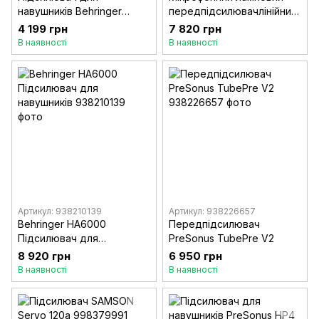
навушників Behringer
передпідсилювачлінійний
AMP800 V2
драйверDI-бокс Behringer
4 199 грн
7 820 грн
MIC 2200
В наявності
В наявності
Артикул: 938210139
Артикул: 938226657
Behringer HA6000
Передпідсилювач
Підсилювач для
PreSonus TubePre V2
навушників
8 920 грн
6 950 грн
В наявності
В наявності