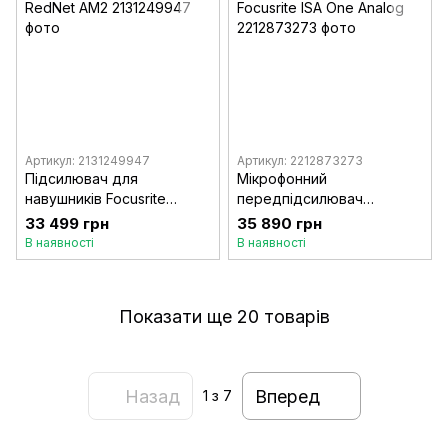
Артикул: 2131249947
Артикул: 2212873273
Підсилювач для
Мікрофонний
навушників Focusrite
передпідсилювач
RedNet AM2
Focusrite ISA One Analog
33 499 грн
35 890 грн
В наявності
В наявності
Показати ще 20 товарів
Назад
Вперед
1
з 7