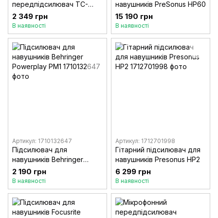
передпідсилювач TC-
навушників PreSonus HP60
Helicon GO VOCAL
2 349 грн
15 190 грн
В наявності
В наявності
Артикул: 1710132647
Артикул: 1712701998
Підсилювач для
Гітарний підсилювач для
навушників Behringer
навушників Presonus HP2
Powerplay PM1
2 190 грн
6 299 грн
В наявності
В наявності