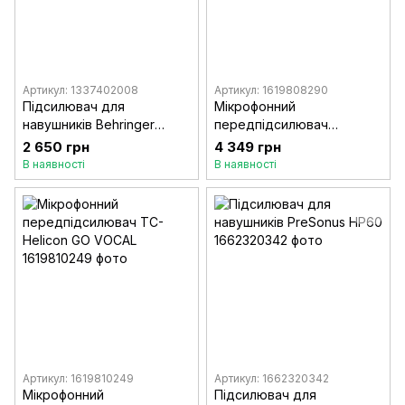
Артикул: 1337402008
Артикул: 1619808290
Підсилювач для
Мікрофонний
навушників Behringer
передпідсилювач
Powerplay P2
Behringer MIC500USB
2 650 грн
4 349 грн
В наявності
В наявності
Артикул: 1619810249
Артикул: 1662320342
Мікрофонний
Підсилювач для