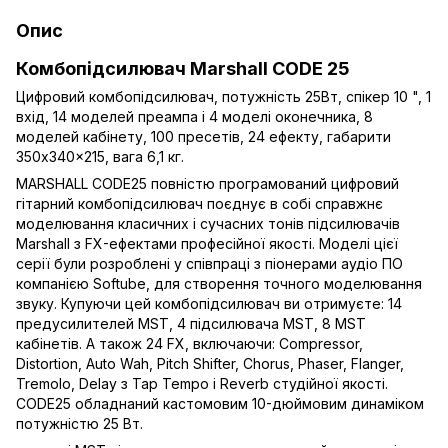
Опис
Комбопідсилювач Marshall CODE 25
Цифровий комбопідсилювач, потужність 25Вт, спікер 10 ", 1
вхід, 14 моделей преампа і 4 моделі оконечника, 8
моделей кабінету, 100 пресетів, 24 ефекту, габарити
350x340x215, вага 6,1 кг.
MARSHALL CODE25 повністю програмований цифровий
гітарний комбопідсилювач поєднує в собі справжнє
моделювання класичних і сучасних тонів підсилювачів
Marshall з FX-ефектами професійної якості. Моделі цієї
серії були розроблені у співпраці з піонерами аудіо ПО
компанією Softube, для створення точного моделювання
звуку. Купуючи цей комбопідсилювач ви отримуєте: 14
предусилителей MST, 4 підсилювача MST, 8 MST
кабінетів. А також 24 FX, включаючи: Compressor,
Distortion, Auto Wah, Pitch Shifter, Chorus, Phaser, Flanger,
Tremolo, Delay з Tap Tempo і Reverb студійної якості.
CODE25 обладнаний кастомовим 10-дюймовим динаміком
потужністю 25 Вт.