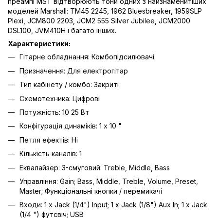
преампі MST відтворюють тони одних з найзнаменитіших
моделей Marshall: TM45 2245, 1962 Bluesbreaker, 1959SLP
Plexi, JCM800 2203, JCM2 555 Silver Jubilee, JCM2000
DSL100, JVM410H і багато інших.
Характеристики:
Гітарне обладнання: Комбопідсилювачі
Призначення: Для електрогітар
Тип кабінету / комбо: Закриті
Схемотехника: Цифрові
Потужність: 10 25 Вт
Конфігурація динаміків: 1 x 10 "
Петля ефектів: Ні
Кількість каналів: 1
Еквалайзер: 3-смуговий: Treble, Middle, Bass
Управління: Gain; Bass, Middle, Treble, Volume, Preset,
Master; Функціональні кнопки / перемикачі
Входи: 1 x Jack (1/4") Input; 1 x Jack (1/8") Aux In; 1 x Jack
(1/4 ") футсвіч; USB