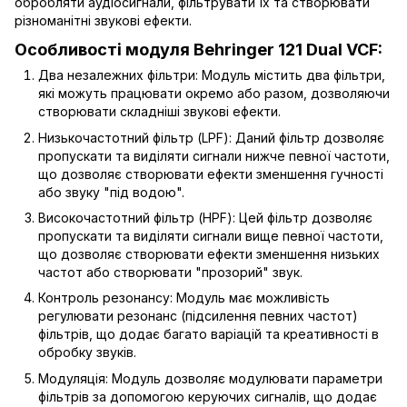
обробляти аудіосигнали, фільтрувати їх та створювати
різноманітні звукові ефекти.
Особливості модуля Behringer 121 Dual VCF:
Два незалежних фільтри: Модуль містить два фільтри,
які можуть працювати окремо або разом, дозволяючи
створювати складніші звукові ефекти.
Низькочастотний фільтр (LPF): Даний фільтр дозволяє
пропускати та виділяти сигнали нижче певної частоти,
що дозволяє створювати ефекти зменшення гучності
або звуку "під водою".
Високочастотний фільтр (HPF): Цей фільтр дозволяє
пропускати та виділяти сигнали вище певної частоти,
що дозволяє створювати ефекти зменшення низьких
частот або створювати "прозорий" звук.
Контроль резонансу: Модуль має можливість
регулювати резонанс (підсилення певних частот)
фільтрів, що додає багато варіацій та креативності в
обробку звуків.
Модуляція: Модуль дозволяє модулювати параметри
фільтрів за допомогою керуючих сигналів, що додає