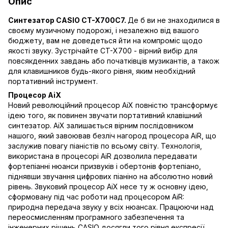
Опис
Синтезатор CASIO CT-X700C7.
Де б ви не знаходилися в
своєму музичному подорожі, і незалежно від вашого
бюджету, вам не доведеться йти на компроміс щодо
якості звуку. Зустрічайте CT-X700 - вірний вибір для
повсякденних завдань або початківців музикантів, а також
для клавишников будь-якого рівня, яким необхідний
портативний інструмент.
Процесор AiX
Новий революційний процесор AiX повністю трансформує
ідею того, як повинен звучати портативний клавішний
синтезатор. AiX залишається вірним послідовником
нашого, який завоював безліч нагород процесора AiR, що
заслужив повагу піаністів по всьому світу. Технологія,
використана в процесорі AiR дозволила передавати
фортепіанні нюанси призвуків і обертонів фортепіано,
піднявши звучання цифрових піаніно на абсолютно новий
рівень. Звуковий процесор AiX несе ту ж основну ідею,
сформовану під час роботи над процесором AiR:
природна передача звуку у всіх нюансах. Працюючи над
переосмисленням програмного забезпечення та
інженерних рішень CASIO досягли того рівня експресії,