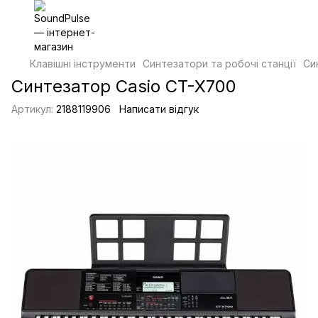
Клавішні інструменти
Синтезатори та робочі станції
Си
Синтезатор Casio CT-X700
Артикул:
2188119906
Написати відгук