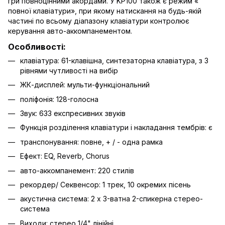
гри повноцінними акордами. У KP100 також є режим «
повної клавіатури», при якому натискання на будь-якій
частині по всьому діапазону клавіатури контролює
керування авто-аккомпанементом.
Особливості:
клавіатура: 61-клавішна, синтезаторна клавіатура, з 3
рівнями чутливості на вибір
ЖК-дисплей: мульти-функціональний
поліфонія: 128-голосна
Звук: 633 експресивних звуків
Функція розділення клавіатури і накладання тембрів: є
транспонування: повне, + / - одна рамка
Ефект: EQ, Reverb, Chorus
авто-аккомпанемент: 220 стилів
рекордер/ Секвенсор: 1 трек, 10 окремих пісень
акустична система: 2 х 3-ватна 2-спикерна стерео-
система
Виходи: стерео 1/4" лінійні