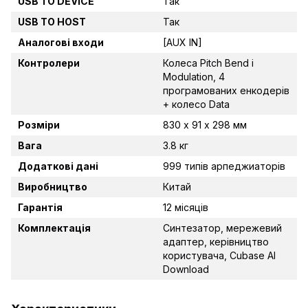
USB TO DEVICE
Так
USB TO HOST
Так
Аналогові входи
[AUX IN]
Контролери
Колеса Pitch Bend і
Modulation, 4
програмованих енкодерів
+ колесо Data
Розміри
830 х 91 х 298 мм
Вага
3.8 кг
Додаткові дані
999 типів арпеджиаторів
Виробництво
Китай
Гарантія
12 місяців
Комплектація
Синтезатор, мережевий
адаптер, керівництво
користувача, Cubase AI
Download