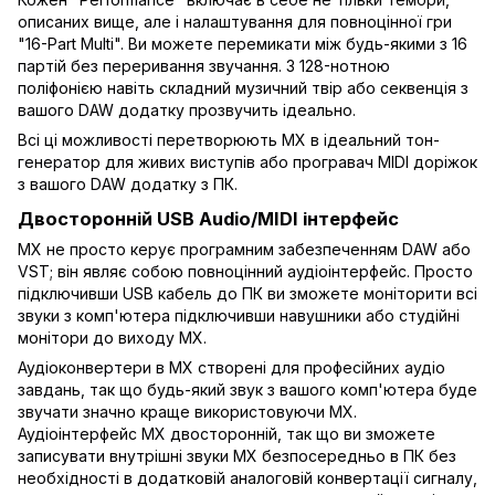
описаних вище, але і налаштування для повноцінної гри
"16-Part Multi". Ви можете перемикати між будь-якими з 16
партій без переривання звучання. З 128-нотною
поліфонією навіть складний музичний твір або секвенція з
вашого DAW додатку прозвучить ідеально.
Всі ці можливості перетворюють MX в ідеальний тон-
генератор для живих виступів або програвач MIDI доріжок
з вашого DAW додатку з ПК.
Двосторонній USB Audio/MIDI інтерфейс
MX не просто керує програмним забезпеченням DAW або
VST; він являє собою повноцінний аудіоінтерфейс. Просто
підключивши USB кабель до ПК ви зможете моніторити всі
звуки з комп'ютера підключивши навушники або студійні
монітори до виходу MX.
Аудіоконвертери в MX створені для професійних аудіо
завдань, так що будь-який звук з вашого комп'ютера буде
звучати значно краще використовуючи MX.
Аудіоінтерфейс MX двосторонній, так що ви зможете
записувати внутрішні звуки MX безпосередньо в ПК без
необхідності в додатковій аналоговій конвертації сигналу,