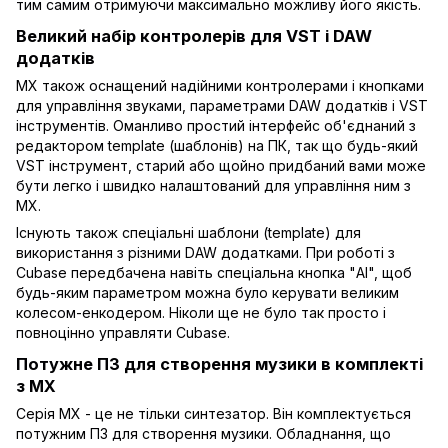
тим самим отримуючи максимально можливу його якість.
Великий набір контролерів для VST і DAW
додатків
MX також оснащений надійними контролерами і кнопками
для управління звуками, параметрами DAW додатків і VST
інструментів. Оманливо простий інтерфейс об'єднаний з
редактором template (шаблонів) на ПК, так що будь-який
VST інструмент, старий або щойно придбаний вами може
бути легко і швидко налаштований для управління ним з
MX.
Існують також спеціальні шаблони (template) для
використання з різними DAW додатками. При роботі з
Cubase передбачена навіть спеціальна кнопка "AI", щоб
будь-яким параметром можна було керувати великим
колесом-енкодером. Ніколи ще не було так просто і
повноцінно управляти Cubase.
Потужне ПЗ для створення музики в комплекті
з МХ
Серія MX - це не тільки синтезатор. Він комплектується
потужним ПЗ для створення музики. Обладнання, що