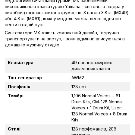
недорогими OEM клавіатурами, MX забезпечили
високоякісною клавіатурою Yamaha - світового лідера у
виробництві клавішних інструментів. З вагою 3.8 кг (MX49)
або 4.8 кг (MX61), кожну модель можна легко підняти і
нести в одній руці.
Синтезатори MX мають компактний дизайн, їх зручно
транспортувати на виступ, і вони відмінно вписуються в
домашню музичну студію.
Клавіатура
49 повнорозмірних
динамічних клавіш
Тон-генератор
AWM2
Поліфонія
128 нот
Тембрі
1,106 Normal Voices + 61
Drum Kits, GM: 128 Normal
Voices + 1 Drum Kit, User:
128 Normal Voices + 8 Drum
Kits
Стилі
128 перфомансів, 208
патернів