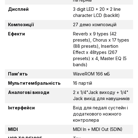
Дисплей
3 digit LED + 20 x 2 line
character LCD (backlit)
Композиції
27 демо композицій
Ефекти
Reverb x 9 types (42
presets), Chorus x 17 types
(88 presets), Insertion
Effect x 48types (267
presets) x 4, Master EQ (5
bands)
Пам'ять
WaveROM 166 мБ
Мультитембральність
16 партій
Аналогові виходи
2 х 1/4"Jack виходу + 1/4"
Jack вихід для навушників
Інтерфейси
Вхід для педалі сустейн і
додаткового ножного
контролера
MIDI
MIDI In + MIDI Out (5DIN)