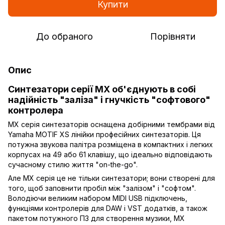
Купити
До обраного
Порівняти
Опис
Синтезатори серії MX об'єднують в собі
надійність "заліза" і гнучкість "софтового"
контролера
MX серія синтезаторів оснащена добірними тембрами від
Yamaha MOTIF XS лінійки професійних синтезаторів. Ця
потужна звукова палітра розміщена в компактних і легких
корпусах на 49 або 61 клавішу, що ідеально відповідають
сучасному стилю життя "on-the-go".
Але MX серія це не тільки синтезатори; вони створені для
того, щоб заповнити пробіл між "залізом" і "софтом".
Володіючи великим набором MIDI USB підключень,
функціями контролерів для DAW і VST додатків, а також
пакетом потужного ПЗ для створення музики, MX