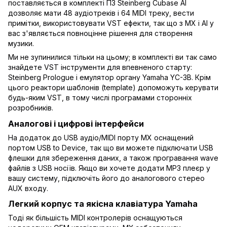
поставляється в комплекті ПЗ Steinberg Cubase AI
дозволяє мати 48 аудіотреків і 64 MIDI треку, вести
примітки, використовувати VST ефекти, так що з MX і AI у
вас з'являється повноцінне рішення для створення
музики.
Ми не зупинилися тільки на цьому; в комплекті ви так само
знайдете VST інструменти для впевненого старту:
Steinberg Prologue і емулятор органу Yamaha YC-3B. Крім
цього реактори шаблонів (template) допоможуть керувати
будь-яким VST, в тому числі програмами сторонніх
розробників.
Аналогові і цифрові інтерфейси
На додаток до USB аудіо/MIDI порту MX оснащений
портом USB to Device, так що ви можете підключати USB
флешки для збереження даних, а також програвання wave
файлів з USB носіїв. Якщо ви хочете додати MP3 плеєр у
вашу систему, підключіть його до аналогового стерео
AUX входу.
Легкий корпус та якісна клавіатура Yamaha
Тоді як більшість MIDI контролерів оснащуються