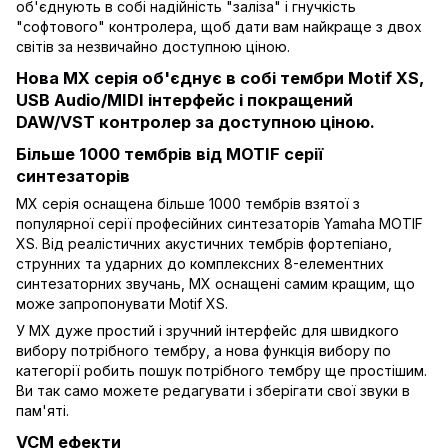
об'єднують в собі надійність "заліза" і гнучкість
"софтового" контролера, щоб дати вам найкраще з двох
світів за незвичайно доступною ціною.
Нова MX серія об'єднує в собі тембри Motif XS,
USB Audio/MIDI інтерфейс і покращений
DAW/VST контролер за доступною ціною.
Більше 1000 тембрів від MOTIF серії
синтезаторів
MX серія оснащена більше 1000 тембрів взятої з
популярної серії професійних синтезаторів Yamaha MOTIF
XS. Від реалістичних акустичних тембрів фортепіано,
струнних та ударних до комплексних 8-елементних
синтезаторних звучань, MX оснащені самим кращим, що
може запропонувати Motif XS.
У MX дуже простий і зручний інтерфейс для швидкого
вибору потрібного тембру, а нова функція вибору по
категорії робить пошук потрібного тембру ще простішим.
Ви так само можете редагувати і зберігати свої звуки в
пам'яті.
VCM ефекти