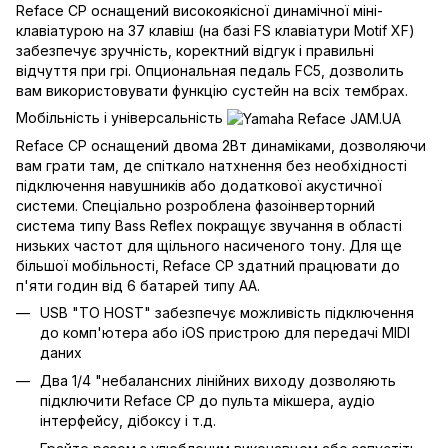
Reface CP оснащений високоякісної динамічної міні-
клавіатурою на 37 клавіш (на базі FS клавіатури Motif XF)
забезпечує зручність, коректний відгук і правильні
відчуття при грі. Опциональная педаль FC5, дозволить
вам використовувати функцію сустейн на всіх тембрах.
Мобільність і універсальність
Reface CP оснащений двома 2Вт динаміками, дозволяючи
вам грати там, де спіткало натхнення без необхідності
підключення навушників або додаткової акустичної
системи. Спеціально розроблена фазоінверторний
система типу Bass Reflex покращує звучання в області
низьких частот для щільного насиченого тону. Для ще
більшої мобільності, Reface CP здатний працювати до
п'яти годин від 6 батарей типу АА.
USB "TO HOST" забезпечує можливість підключення
до комп'ютера або iOS пристрою для передачі MIDI
даних
Два 1/4 "небалансних лінійних виходу дозволяють
підключити Reface CP до пульта мікшера, аудіо
інтерфейсу, дібоксу і т.д.