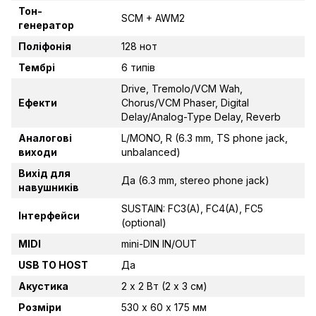
Тон-
SCM + AWM2
генератор
Поліфонія
128 нот
Тембрі
6 типів
Drive, Tremolo/VCM Wah,
Ефекти
Chorus/VCM Phaser, Digital
Delay/Analog-Type Delay, Reverb
Аналогові
L/MONO, R (6.3 mm, TS phone jack,
виходи
unbalanced)
Вихід для
Да (6.3 mm, stereo phone jack)
навушників
SUSTAIN: FC3(A), FC4(A), FC5
Інтерфейси
(optional)
MIDI
mini-DIN IN/OUT
USB TO HOST
Да
Акустика
2 х 2 Вт (2 х 3 см)
Розміри
530 х 60 х 175 мм