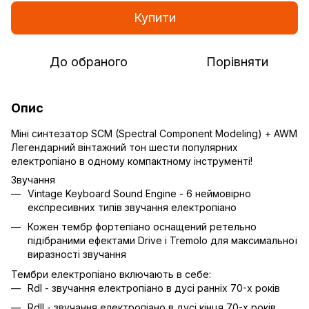
Купити
До обраного
Порівняти
Опис
Міні синтезатор SCM (Spectral Component Modeling) + AWM
Легендарний вінтажний тон шести популярних
електропіано в одному компактному інструменті!
Звучання
Vintage Keyboard Sound Engine - 6 неймовірно
експресивних типів звучання електропіано
Кожен тембр фортепіано оснащений ретельно
підібраними ефектами Drive і Tremolo для максимальної
виразності звучання
Тембри електропіано включають в себе:
RdI - звучання електропіано в дусі ранніх 70-х років
RdII - звучання електропіано в дусі кінця 70-х років