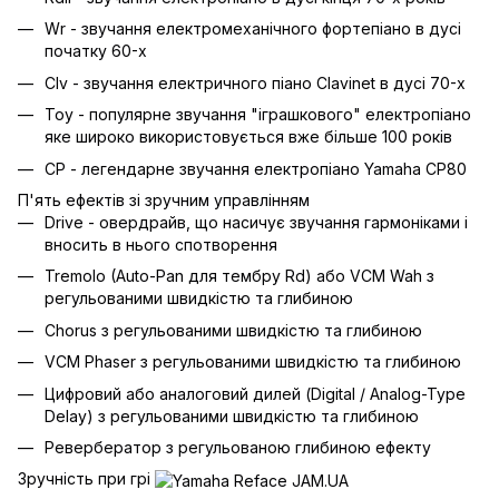
Wr - звучання електромеханічного фортепіано в дусі
початку 60-х
Clv - звучання електричного піано Clavinet в дусі 70-х
Toy - популярне звучання "іграшкового" електропіано
яке широко використовується вже більше 100 років
CP - легендарне звучання електропіано Yamaha CP80
П'ять ефектів зі зручним управлінням
Drive - овердрайв, що насичує звучання гармоніками і
вносить в нього спотворення
Tremolo (Auto-Pan для тембру Rd) або VCM Wah з
регульованими швидкістю та глибиною
Chorus з регульованими швидкістю та глибиною
VCM Phaser з регульованими швидкістю та глибиною
Цифровий або аналоговий дилей (Digital / Analog-Type
Delay) з регульованими швидкістю та глибиною
Ревербератор з регульованою глибиною ефекту
Зручність при грі