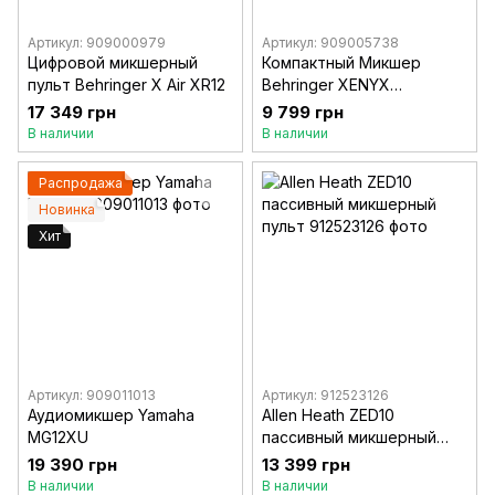
Артикул: 909000979
Артикул: 909005738
Цифровой микшерный
Компактный Микшер
пульт Behringer X Air XR12
Behringer XENYX
X1222USB
17 349 грн
9 799 грн
В наличии
В наличии
Распродажа
Новинка
Хит
Артикул: 909011013
Артикул: 912523126
Аудиомикшер Yamaha
Allen Heath ZED10
MG12XU
пассивный микшерный
пульт
19 390 грн
13 399 грн
В наличии
В наличии