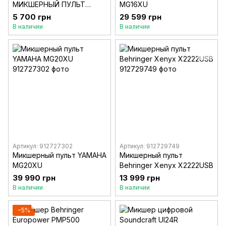
МИКШЕРНЫЙ ПУЛЬТ
MG16XU
ALLEN HEATH ZED-6
5 700 грн
29 599 грн
В наличии
В наличии
Артикул: 912727302
Артикул: 912729749
Микшерный пульт YAMAHA
Микшерный пульт
MG20XU
Behringer Xenyx X2222USB
39 990 грн
13 999 грн
В наличии
В наличии
−5%