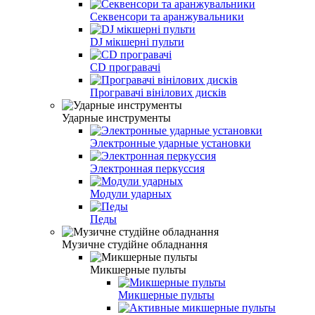
Секвенсори та аранжувальники
DJ мікшерні пульти
CD програвачі
Програвачі вінілових дисків
Ударные инструменты
Электронные ударные установки
Электронная перкуссия
Модули ударных
Педы
Музичне студійне обладнання
Микшерные пульты
Микшерные пульты