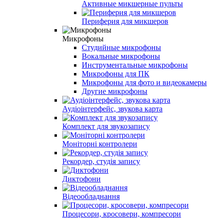
Активные микшерные пульты
Периферия для микшеров
Микрофоны
Студийные микрофоны
Вокальные микрофоны
Инструментальные микрофоны
Микрофоны для ПК
Микрофоны для фото и видеокамеры
Другие микрофоны
Аудіоінтерфейс, звукова карта
Комплект для звукозапису
Моніторні контролери
Рекордер, студія запису
Диктофони
Відеообладнання
Процесори, кросовери, компресори