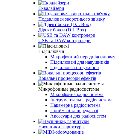
Еквалайзери
Подавлювач зворотнього зв'язку
Дірект бокси (D.I. Box)
USB та DAW контролери
Підсилювачі
Мікрофонний передпідсилювач
Підсилювачі для навушників
Підсилювач потужності
Вокальні процесори ефектів
Микрофонные радиосистемы
Мікрофонна радіосистема
Інструментальна радіосистема
Накамерна радіосистема
Приймачі та передавачі
Аксесуари для радіосистем
Наушники, гарнитуры