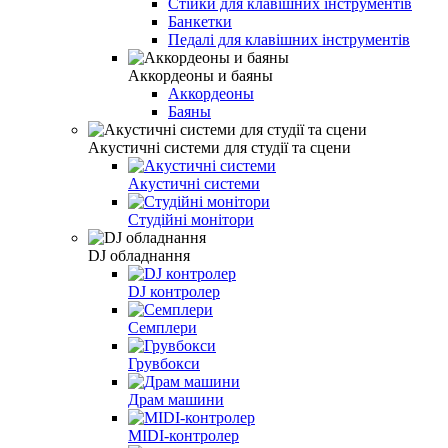
Стійки для клавішних інструментів
Банкетки
Педалі для клавішних інструментів
Аккордеоны и баяны
Аккордеоны
Баяны
Акустичні системи для студії та сцени
Акустичні системи
Студійні монітори
DJ обладнання
DJ контролер
Семплери
Грувбокси
Драм машини
MIDI-контролер