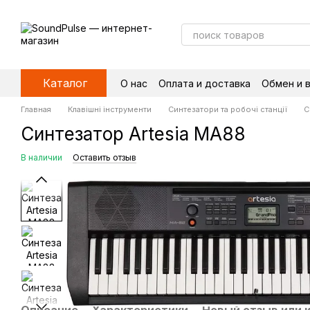
Перейти к основному контенту
Каталог
О нас
Оплата и доставка
Обмен и 
Главная
Клавішні інструменти
Синтезатори та робочі станції
С
Синтезатор Artesia MA88
В наличии
Оставить отзыв