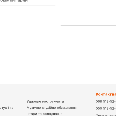
комментарий
Контактн
Ударные инструменты
068 512-52
тудії та
Музичне студійне обладнання
050 512-52
Гітари та обладнання
Перезвонить