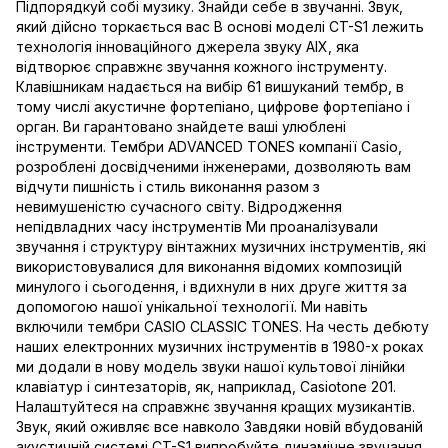
Підпорядкуй собі музику. Знайди себе в звучанні. Звук,
який дійсно торкається вас В основі моделі CT-S1 лежить
технологія інноваційного джерела звуку AIX, яка
відтворює справжнє звучання кожного інструменту.
Клавішникам надається на вибір 61 вишуканий тембр, в
тому числі акустичне фортепіано, цифрове фортепіано і
орган. Ви гарантовано знайдете ваші улюблені
інструменти. Тембри ADVANCED TONES компанії Casio,
розроблені досвідченими інженерами, дозволяють вам
відчути пишність і стиль виконання разом з
невимушеністю сучасного світу. Відродження
непідвладних часу інструментів Ми проаналізували
звучання і структуру вінтажних музичних інструментів, які
використовувалися для виконання відомих композицій
минулого і сьогодення, і вдихнули в них друге життя за
допомогою нашої унікальної технології. Ми навіть
включили тембри CASIO CLASSIC TONES. На честь дебюту
наших електронних музичних інструментів в 1980-х роках
ми додали в нову модель звуки нашої культової лінійки
клавіатур і синтезаторів, як, наприклад, Casiotone 201.
Налаштуйтеся на справжнє звучання кращих музикантів.
Звук, який оживляє все навколо Завдяки новій вбудованій
акустичній системі CT-S1 випробуйте динамічне звучання