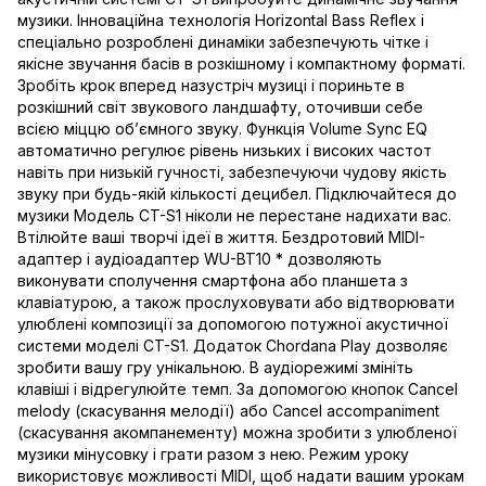
музики. Інноваційна технологія Horizontal Bass Reflex і
спеціально розроблені динаміки забезпечують чітке і
якісне звучання басів в розкішному і компактному форматі.
Зробіть крок вперед назустріч музиці і пориньте в
розкішний світ звукового ландшафту, оточивши себе
всією міццю об’ємного звуку. Функція Volume Sync EQ
автоматично регулює рівень низьких і високих частот
навіть при низькій гучності, забезпечуючи чудову якість
звуку при будь-якій кількості децибел. Підключайтеся до
музики Модель CT-S1 ніколи не перестане надихати вас.
Втілюйте ваші творчі ідеї в життя. Бездротовий MIDI-
адаптер і аудіоадаптер WU-BT10 * дозволяють
виконувати сполучення смартфона або планшета з
клавіатурою, а також прослуховувати або відтворювати
улюблені композиції за допомогою потужної акустичної
системи моделі CT-S1. Додаток Chordana Play дозволяє
зробити вашу гру унікальною. В аудіорежимі змініть
клавіші і відрегулюйте темп. За допомогою кнопок Cancel
melody (скасування мелодії) або Cancel accompaniment
(скасування акомпанементу) можна зробити з улюбленої
музики мінусовку і грати разом з нею. Режим уроку
використовує можливості MIDI, щоб надати вашим урокам