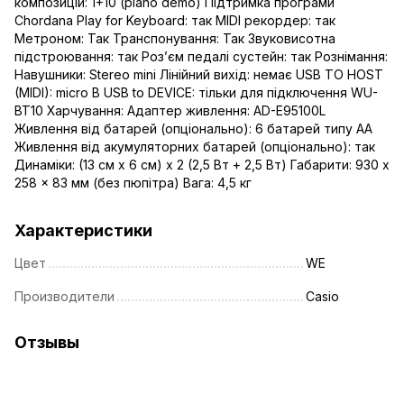
композицій: 1+10 (piano demo) Підтримка програми
Chordana Play for Keyboard: так MIDI рекордер: так
Метроном: Так Транспонування: Так Звуковисотна
підстроювання: так Роз’єм педалі сустейн: так Рознімання:
Навушники: Stereo mini Лінійний вихід: немає USB TO HOST
(MIDI): micro B USB to DEVICE: тільки для підключення WU-
BT10 Харчування: Адаптер живлення: AD-E95100L
Живлення від батарей (опціонально): 6 батарей типу АА
Живлення від акумуляторних батарей (опціонально): так
Динаміки: (13 см x 6 см) x 2 (2,5 Вт + 2,5 Вт) Габарити: 930 x
258 x 83 мм (без пюпітра) Вага: 4,5 кг
Характеристики
Цвет
WE
Производители
Casio
Отзывы