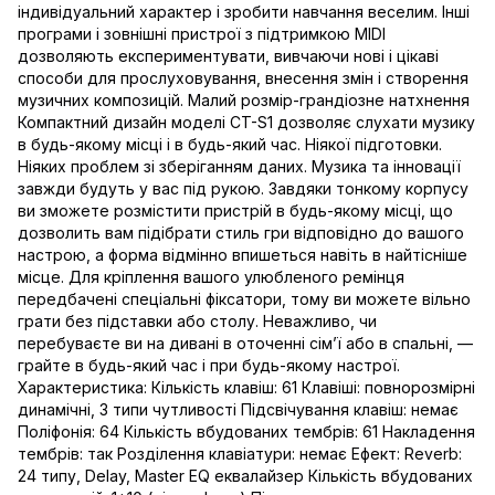
індивідуальний характер і зробити навчання веселим. Інші
програми і зовнішні пристрої з підтримкою MIDI
дозволяють експериментувати, вивчаючи нові і цікаві
способи для прослуховування, внесення змін і створення
музичних композицій. Малий розмір-грандіозне натхнення
Компактний дизайн моделі CT-S1 дозволяє слухати музику
в будь-якому місці і в будь-який час. Ніякої підготовки.
Ніяких проблем зі зберіганням даних. Музика та інновації
завжди будуть у вас під рукою. Завдяки тонкому корпусу
ви зможете розмістити пристрій в будь-якому місці, що
дозволить вам підібрати стиль гри відповідно до вашого
настрою, а форма відмінно впишеться навіть в найтісніше
місце. Для кріплення вашого улюбленого ремінця
передбачені спеціальні фіксатори, тому ви можете вільно
грати без підставки або столу. Неважливо, чи
перебуваєте ви на дивані в оточенні сім’ї або в спальні, —
грайте в будь-який час і при будь-якому настрої.
Характеристика: Кількість клавіш: 61 Клавіші: повнорозмірні
динамічні, 3 типи чутливості Підсвічування клавіш: немає
Поліфонія: 64 Кількість вбудованих тембрів: 61 Накладення
тембрів: так Розділення клавіатури: немає Ефект: Reverb:
24 типу, Delay, Master EQ еквалайзер Кількість вбудованих