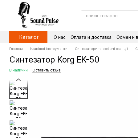
Перейти к основному контенту
Каталог
О нас
Оплата и доставка
Обмен и 
Главная
Клавішні інструменти
Синтезатори та робочі станції
С
Синтезатор Korg EK-50
В наличии
Оставить отзыв