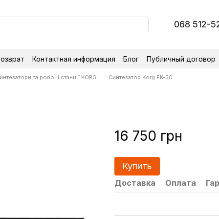
068 512-5
возврат
Контактная информация
Блог
Публичный договор
интезатори та робочі станції KORG
Синтезатор Korg EK-50
16 750 грн
Купить
Доставка
Оплата
Га