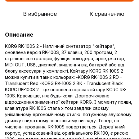
В избранное
К сравнению
Описание
KORG RK-100S 2 - Наплічний синтезатор "кейтара",
оновлена ​​версія RK-100S, 37 клавіш, 200 програм, 2
стрічкові контролери, функція вокодера, арпеджіатор,
MIDI OUT, USB, дисплей, живлення від батарей або від
блоку аксесуари у комплекті. Кейтару KORG RK-100S 2
можна купити в таких кольорах: -KORG RK-100S 2 RD -
Translucent Red -KORG RK-100S 2 BK - Translucent Black
KORG RK-100S 2 – це оновлена ​​версія кейтару KORG RK-
100S. Красивіше, ніж будь-коли. Довгоочікуване
відродження знаменитої кейтари KORG. З моменту появи,
клавіатура RK-100S стала хітом завдяки своєму
унікальному ергономічному стилю, потужному звуковому
движку і видатному зовнішньому вигляду. Тепер, на
численні прохання, RK-100S повертається. Дерев'яний
корпус, успадкований від оригінального RK-100, є рисою