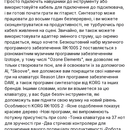
Просто підключіть навушники до інструменту або
використовуйте кабель для підключення до підсилювача,
і ви готові почати грати як гітарист. Синтезатор може
працювати до восьми годин безперервно, і ви можете
сконцентруватися на продуктивності, не турбуючись про
кабелі живлення на сцені. Звичайно, ви також можете
використовувати адаптер змінного струму, що окремо
продається, якщо хочете. Безкоштовний набір музичного
програмного забезпечення. RK-100S 2 поставляється з
різноманітним музичним програмним забезпеченням
Izotope, у тому числі "Ozone Elements", яке дозволяє не
тільки створювати пісні, але й освоювати їх за допомогою
AI, "Skoove", яке допоможе вам покращити свої навички
гри на клавіатурі. Reason Lite» програмне забезпечення
DAW, а також програмні синтезатори від KORG та інших
брендів. Іншими словами, коли ви візьметеся за цю
клавіатуру, у вас буде безліч інструментів, які
допоможуть вам підняти свою музику на новий рівень.
Особливості KORG RK-100S 2: -Ясне оздоблення показує
красиве дерево -Нові програми, які випромінюють
потужну присутність при соло -Тонка клавіатура на 37 нот
для зручності гри -Два стрічкові контролери для
розширення вашого потенціалу продуктивності -Робота