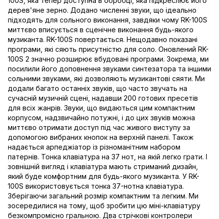
100S, яка тепер доступна в обробці, яка підкреслює його
дерев'яне зерно. Додано численні звуки, що ідеально
підходять для сольного виконання, завдяки чому RK-100S
миттєво вписується в сценічне виконання будь-якого
музиканта. RK-100S повертається. Нещодавно показані
програми, які сяють присутністю для соло. Оновлений RK-
100S 2 значно розширює вбудовані програми. Зокрема, ми
посилили його доповнення звуками синтезатора та іншими
сольними звуками, які дозволяють музикантові сяяти. Ми
додали багато останніх звуків, що часто звучать на
сучасній музичній сцені, надавши 200 готових пресетів
для всіх жанрів. Звуки, що видаються цим компактним
корпусом, надзвичайно потужні, і до цих звуків можна
миттєво отримати доступ під час живого виступу за
допомогою вибраних кнопок на верхній панелі. Також
надається арпеджіатор із різноманітним набором
патернів. Тонка клавіатура на 37 нот, на якій легко грати. І
зовнішній вигляд і клавіатура мають стриманий дизайн,
який буде комфортним для будь-якого музиканта. У RK-
100S використовується тонка 37-нотна клавіатура.
Зберігаючи загальний розмір компактним та легким. Ми
зосередилися на тому, щоб зробити цю міні-клавіатуру
безкомпромісно гральною. Два стрічкові контролери