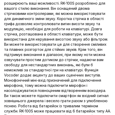
розширюють ваші можливості. RK-100S розроблено для
вашого стилю виконання. Він оснащений двома
стрічковими контролерами, які можна використовувати
для динамічного зміни звуку. Коротка стрічка в області
грифа дозволяє контролювати вигин висоти звуку та
модуляцію, необхідні для роботи на клавіатурі. Довга
стрічка, розташована в області клавіатури, може бути
використана для керування висотою звуку або фільтром.
Ви можете використовувати це для створення сміливих
та плавних розгорток для стійких звуків. Крім того, він
підтримує виконання в діапазоні, при якому ноти можна
озвучувати простим дотиком до стрічки, надаючи вам
свободу для нестандартних виконань, які були б
неможливі за стандартної гри на клавіатурі. Функція
Vocoder додає акценту до ваших сценічних виступів.
Монофонічний міні-вхід призначений для підключення
мікрофона, тому можна підключити мікрофон і
насолоджуватися повноцінним відтворенням вокодера.
Ви також можете підключити смартфон як вхідний сигнал
зовнішнього джерела і весело грати разом з улюбленою
піснею. Робота від батарейок із тривалим терміном
служби. RK-100S може працювати від 6 батарейок типу АА.