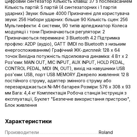
цифровий синтезатор Кількість клавіш: 37 з послекасанием
Кількість партій: 5 партій (4 синтезаторних і 1 партія
ударних) Звуки: більше 4000 Призначені для користувача
звуки: 256 Набори ударних: більше 90 Кількість сцен: 256
Мультиефекти: 4 системи, 90 типів арпеджиатор Колеса
модуляції і тони Призначаються регулятори: 2
Призначаються перемикачі: 3 Bluetooth 4.2 Підтримка
профілю: A2DP (аудіо), GATT (MIDI по Bluetooth з низьким
енергоспоживанням) Графічний ЖК-дисплей: 128 х 64
точок Вихідна потужність підсилювача динаміка: 4 Вт х 2
Роз'єми: MAIN OUT, MIC INPUT, AUX INPUT, HOLD PEDAL,
CONTROL PEDAL, MIDI (IN, OUT), вихід на навушники USB
роз'єми: USB, порт USB MEMORY Джерело живлення: 12 В
постійного струму, адаптер змінного струму або
перезаряджається Ni-MH батарея Розміри: 576 х 308 х 93
мм Вага: 4,4 кг Комплектація Робоча станція Інструкція з
експлуатації, Буклет "Безпечне використання пристрою",
Блок живлення
Характеристики
Производители
Roland